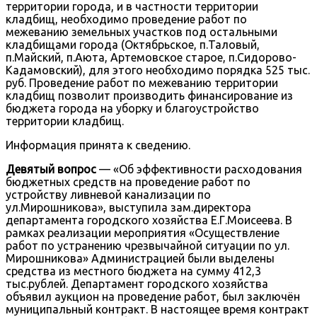
территории города, и в частности территории
кладбищ, необходимо проведение работ по
межеванию земельных участков под остальными
кладбищами города (Октябрьское, п.Таловый,
п.Майский, п.Аюта, Артемовское старое, п.Сидорово-
Кадамовский), для этого необходимо порядка 525 тыс.
руб. Проведение работ по межеванию территории
кладбищ позволит производить финансирование из
бюджета города на уборку и благоустройство
территории кладбищ.
Информация принята к сведению.
Девятый вопрос
— «Об эффективности расходования
бюджетных средств на проведение работ по
устройству ливневой канализации по
ул.Мирошникова», выступила зам.директора
департамента городского хозяйства Е.Г.Моисеева. В
рамках реализации мероприятия «Осуществление
работ по устранению чрезвычайной ситуации по ул.
Мирошникова» Администрацией были выделены
средства из местного бюджета на сумму 412,3
тыс.рублей. Департамент городского хозяйства
объявил аукцион на проведение работ, был заключён
муниципальный контракт. В настоящее время контракт