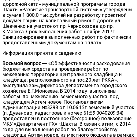
дорожной сети» муниципальной программы города
Шахты «Развитие транспортной системы» утверждены
в сумме 1 800,0 тыс.рублей на разработку проектной
документации на капитальный ремонт дороги ул.
Шевченко на участке от пр. Чернокозова до пр.
К.Маркса. Срок выполнения работ ноябрь 2017г.
Санкционирование выполненных работ по фактически
предоставленным документам на оплату.
Информация принята к сведению.
Восьмой вопрос
— «Об эффективности расходования
бюджетных средств на проведение работ по
межеванию территории центрального кладбища и
кладбища, расположенного на пос.20 лет РККА»,
выступила зам.директора департамента городского
хозяйства Е.Г.Моисеева. В 2014 году выполнены
работы по межеванию земельного участка под
кладбищем Артем новое. Постановлением
Администрации №3298 от 10.06.15г. земельный участок
(п. Дуваново, кадастровый номер 61:59:0040209:34)
предоставлен в постоянное (бессрочное) пользование
МКУ «Департамент ГХ» г.Шахты. В связи с этим, с 2014
года для выполнения работ по благоустройству
кладбища Артем новое, из местного бюджета в рамках