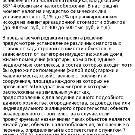
исчислен 62755 налогоплательщика, владеющими
58714 объектами налогообложения. В настоящий
момент налог на имущество физических лиц
уплачивается от 0,1% до 2% проранжированным
исходя из инвентаризационной стоимости объектов
(до 300тыс. руб., от 300 до 500 тыс. руб., и т.д.).
В предлагаемой редакции проекта решения
предусмотрен установление различных налоговых
ставок от кадастровой стоимости объектов, в
зависимости от категории имущества: жилые дома,
жилые помещения (квартиры, комнаты); единые
недвижимые комплексы, в состав которых входит хотя
бы одно жилое помещение (жилой дом); гаражи и
машино-места; хозяйственные строения или
сооружения, площадь каждого из которых не
превышает 50 квадратных метров и которые
расположены на земельных участках,
предоставленных для ведения личного подсобного,
дачного хозяйства, огородничества, садоводства или
индивидуального жилищного строительства; объекты
незавершенного строительства в случае, если
проектируемым назначением таких объектов является
жилой дом; объекты налогообложения, включенные в
перечень, определяемый в соответствии с пунктом 7