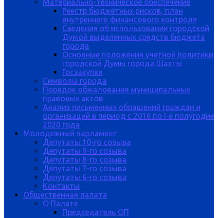
Материально-техническое обеспечение
Реестр бюджетных рисков, план
внутреннего финансового контроля
Сведения об использовании городской
Думой выделенных средств бюджета
города
Основные положения учетной политики
городской Думы города Шахты
Госзакупки
Символы города
Порядок обжалования муниципальных
правовых актов
Анализ письменных обращений граждан и
организаций в период с 2016 по I-е полугодие
2020 года
Молодежный парламент
Депутаты 10-го созыва
Депутаты 9-го созыва
Депутаты 8-го созыва
Депутаты 7-го созыва
Депутаты 6-го созыва
Контакты
Общественная палата
О Палате
Председатель ОП