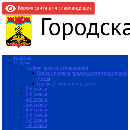
Версия сайта для слабовидящих
Главная
О Думе
График приема избирателей
График приема председателя городской
Думы
График приема депутатов
8-й созыв
7-й созыв
6-й созыв
5-й созыв
4-й созыв
3-й созыв
2-й созыв
1-й созыв