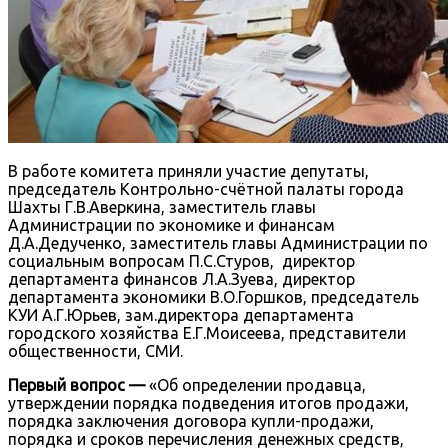
В работе комитета приняли участие депутаты,
председатель Контрольно-счётной палаты города
Шахты Г.В.Аверкина, заместитель главы
Администрации по экономике и финансам
Д.А.Дедученко, заместитель главы Администрации по
социальным вопросам П.С.Стуров, директор
департамента финансов Л.А.Зуева, директор
департамента экономики В.О.Горшков, председатель
КУИ А.Г.Юрьев, зам.директора департамента
городского хозяйства Е.Г.Моисеева, представители
общественности, СМИ.
Первый вопрос —
«Об определении продавца,
утверждении порядка подведения итогов продажи,
порядка заключения договора купли-продажи,
порядка и сроков перечисления денежных средств,