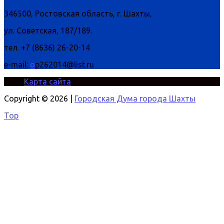
346500, Ростовская область, г. Шахты,
ул. Советская, 187/189.
тел. +7 (8636) 26-20-14
e-mail:
o
p262014@list.ru
Карта сайта
Copyright © 2026 |
Городская Дума города Шахты
Top