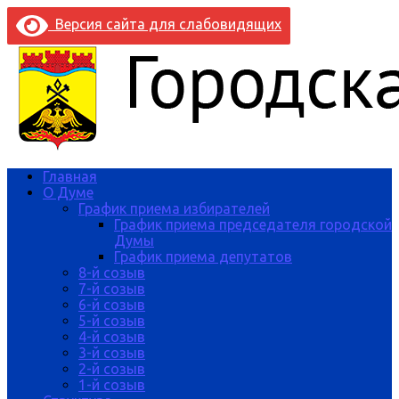
Версия сайта для слабовидящих
Главная
О Думе
График приема избирателей
График приема председателя городской
Думы
График приема депутатов
8-й созыв
7-й созыв
6-й созыв
5-й созыв
4-й созыв
3-й созыв
2-й созыв
1-й созыв