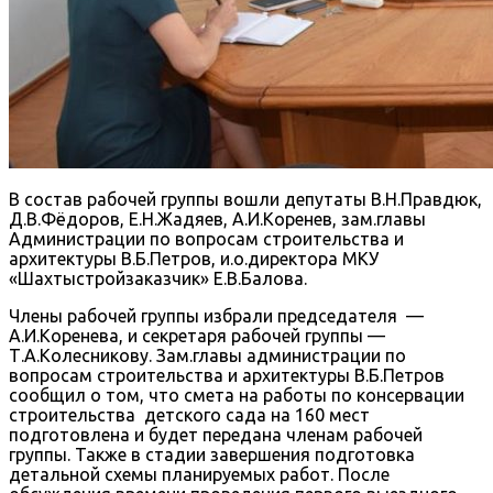
В состав рабочей группы вошли депутаты В.Н.Правдюк,
Д.В.Фёдоров, Е.Н.Жадяев, А.И.Коренев, зам.главы
Администрации по вопросам строительства и
архитектуры В.Б.Петров, и.о.директора МКУ
«Шахтыстройзаказчик» Е.В.Балова.
Члены рабочей группы избрали председателя —
А.И.Коренева, и секретаря рабочей группы —
Т.А.Колесникову. Зам.главы администрации по
вопросам строительства и архитектуры В.Б.Петров
сообщил о том, что смета на работы по консервации
строительства детского сада на 160 мест
подготовлена и будет передана членам рабочей
группы. Также в стадии завершения подготовка
детальной схемы планируемых работ. После