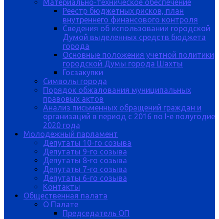
Материально-техническое обеспечение
Реестр бюджетных рисков, план
внутреннего финансового контроля
Сведения об использовании городской
Думой выделенных средств бюджета
города
Основные положения учетной политики
городской Думы города Шахты
Госзакупки
Символы города
Порядок обжалования муниципальных
правовых актов
Анализ письменных обращений граждан и
организаций в период с 2016 по I-е полугодие
2020 года
Молодежный парламент
Депутаты 10-го созыва
Депутаты 9-го созыва
Депутаты 8-го созыва
Депутаты 7-го созыва
Депутаты 6-го созыва
Контакты
Общественная палата
О Палате
Председатель ОП