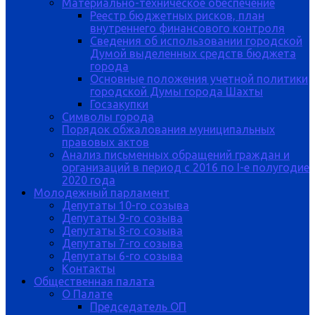
Материально-техническое обеспечение
Реестр бюджетных рисков, план
внутреннего финансового контроля
Сведения об использовании городской
Думой выделенных средств бюджета
города
Основные положения учетной политики
городской Думы города Шахты
Госзакупки
Символы города
Порядок обжалования муниципальных
правовых актов
Анализ письменных обращений граждан и
организаций в период с 2016 по I-е полугодие
2020 года
Молодежный парламент
Депутаты 10-го созыва
Депутаты 9-го созыва
Депутаты 8-го созыва
Депутаты 7-го созыва
Депутаты 6-го созыва
Контакты
Общественная палата
О Палате
Председатель ОП