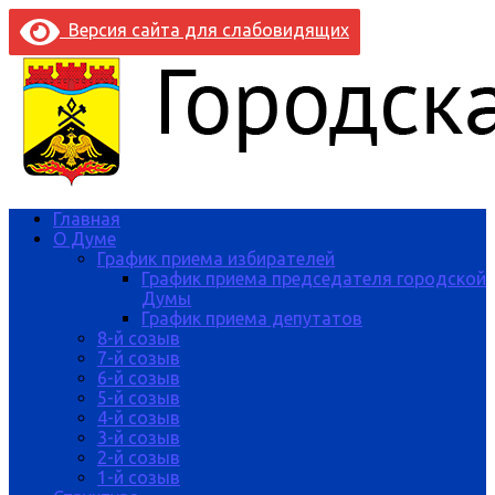
Версия сайта для слабовидящих
Главная
О Думе
График приема избирателей
График приема председателя городской
Думы
График приема депутатов
8-й созыв
7-й созыв
6-й созыв
5-й созыв
4-й созыв
3-й созыв
2-й созыв
1-й созыв