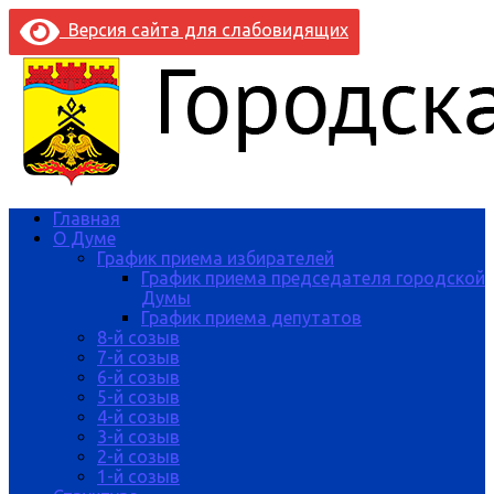
Версия сайта для слабовидящих
Главная
О Думе
График приема избирателей
График приема председателя городской
Думы
График приема депутатов
8-й созыв
7-й созыв
6-й созыв
5-й созыв
4-й созыв
3-й созыв
2-й созыв
1-й созыв