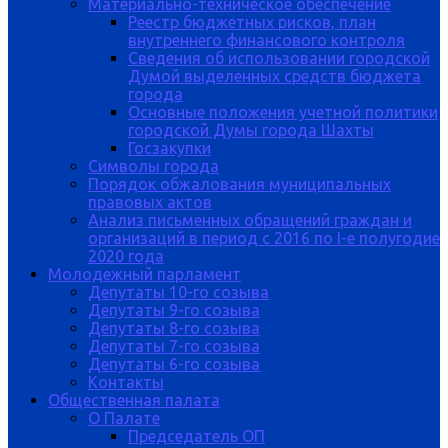
Материально-техническое обеспечение
Реестр бюджетных рисков, план
внутреннего финансового контроля
Сведения об использовании городской
Думой выделенных средств бюджета
города
Основные положения учетной политики
городской Думы города Шахты
Госзакупки
Символы города
Порядок обжалования муниципальных
правовых актов
Анализ письменных обращений граждан и
организаций в период с 2016 по I-е полугодие
2020 года
Молодежный парламент
Депутаты 10-го созыва
Депутаты 9-го созыва
Депутаты 8-го созыва
Депутаты 7-го созыва
Депутаты 6-го созыва
Контакты
Общественная палата
О Палате
Председатель ОП