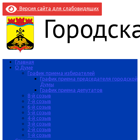
Версия сайта для слабовидящих
Главная
О Думе
График приема избирателей
График приема председателя городской
Думы
График приема депутатов
8-й созыв
7-й созыв
6-й созыв
5-й созыв
4-й созыв
3-й созыв
2-й созыв
1-й созыв