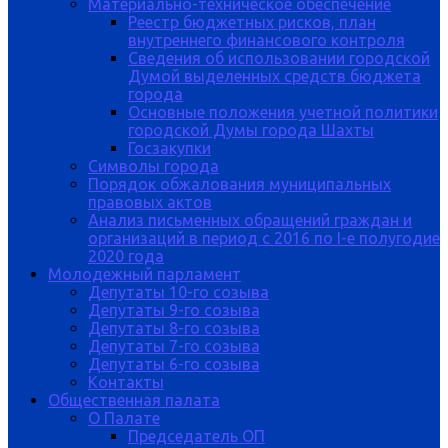
Материально-техническое обеспечение
Реестр бюджетных рисков, план
внутреннего финансового контроля
Сведения об использовании городской
Думой выделенных средств бюджета
города
Основные положения учетной политики
городской Думы города Шахты
Госзакупки
Символы города
Порядок обжалования муниципальных
правовых актов
Анализ письменных обращений граждан и
организаций в период с 2016 по I-е полугодие
2020 года
Молодежный парламент
Депутаты 10-го созыва
Депутаты 9-го созыва
Депутаты 8-го созыва
Депутаты 7-го созыва
Депутаты 6-го созыва
Контакты
Общественная палата
О Палате
Председатель ОП