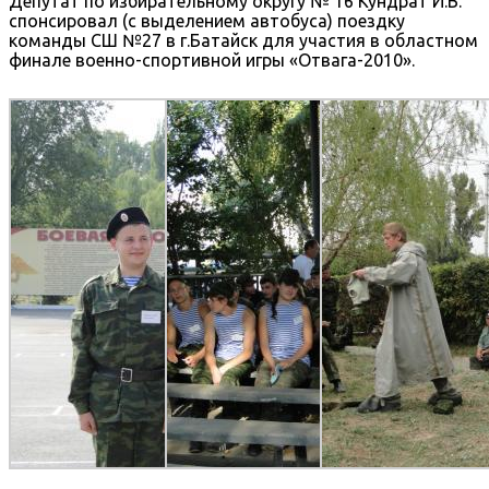
Депутат по избирательному округу № 16 Кундрат И.В.
спонсировал (с выделением автобуса) поездку
команды СШ №27 в г.Батайск для участия в областном
финале военно-спортивной игры «Отвага-2010».