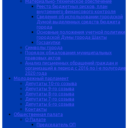
Материально-техническое обеспечение
Реестр бюджетных рисков, план
внутреннего финансового контроля
Сведения об использовании городской
Думой выделенных средств бюджета
города
Основные положения учетной политики
городской Думы города Шахты
Госзакупки
Символы города
Порядок обжалования муниципальных
правовых актов
Анализ письменных обращений граждан и
организаций в период с 2016 по I-е полугодие
2020 года
Молодежный парламент
Депутаты 10-го созыва
Депутаты 9-го созыва
Депутаты 8-го созыва
Депутаты 7-го созыва
Депутаты 6-го созыва
Контакты
Общественная палата
О Палате
Председатель ОП