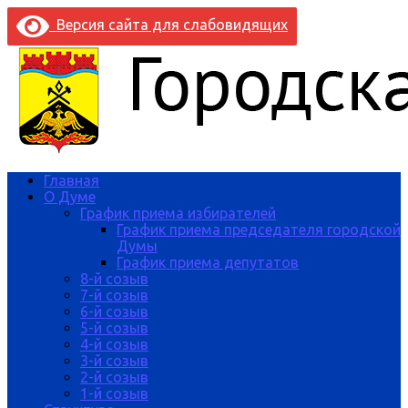
Версия сайта для слабовидящих
Главная
О Думе
График приема избирателей
График приема председателя городской
Думы
График приема депутатов
8-й созыв
7-й созыв
6-й созыв
5-й созыв
4-й созыв
3-й созыв
2-й созыв
1-й созыв