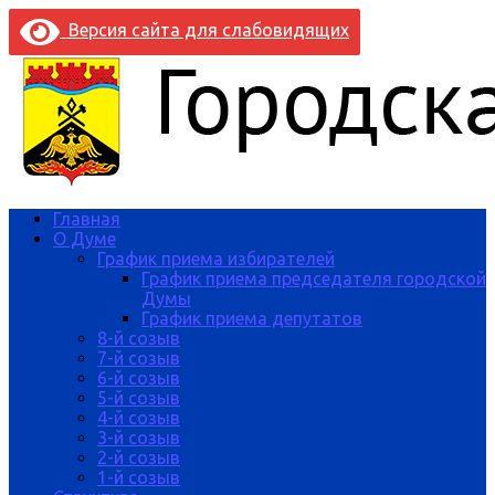
Версия сайта для слабовидящих
Главная
О Думе
График приема избирателей
График приема председателя городской
Думы
График приема депутатов
8-й созыв
7-й созыв
6-й созыв
5-й созыв
4-й созыв
3-й созыв
2-й созыв
1-й созыв