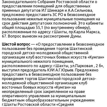
Законодательного Собрания Ростовской области о
предоставлении помещений для общественных
приемных депутатов И.Г.Шинкаря и А.А.Сильнова,
предложено предоставить ЗС РО в безвозмездное
пользование нежилые муниципальные помещения на
срок действия депутатских полномочий. Это кабинеты
общей площадью 55,1 (по внутреннему обмеру),
расположенные по адресу: г.Шахты, пр.Карла Маркса,
67. Вопрос вынесен на рассмотрение Думы.
Шестой вопрос
— «О предоставлении в безвозмездное
пользование без проведения торгов Шахтинской
городской детско-молодежной общественной
организации клуб восточных боевых искусств «Кумган»
муниципального нежилого помещения,
расположенного по адресу: г.Шахты, ул.Парковая , 2 б»,
выступил председатель КУИ А.Г.Юрьев. Предложено
предоставить в безвозмездное пользование без
проведения торгов Шахтинской городской детско-
молодежной общественной организации клуб
восточных боевых искусств «Кумган» на
неопределенный срок закрепленное на праве
оперативного управления за муниципальным
бюджетным общеобразовательным учреждением
г.Шахты Ростовской области «Средняя