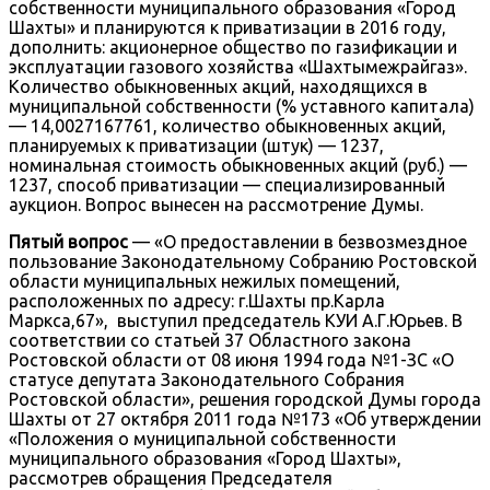
собственности муниципального образования «Город
Шахты» и планируются к приватизации в 2016 году,
дополнить: акционерное общество по газификации и
эксплуатации газового хозяйства «Шахтымежрайгаз».
Количество обыкновенных акций, находящихся в
муниципальной собственности (% уставного капитала)
— 14,0027167761, количество обыкновенных акций,
планируемых к приватизации (штук) — 1237,
номинальная стоимость обыкновенных акций (руб.) —
1237, способ приватизации — специализированный
аукцион. Вопрос вынесен на рассмотрение Думы.
Пятый вопрос
— «О предоставлении в безвозмездное
пользование Законодательному Собранию Ростовской
области муниципальных нежилых помещений,
расположенных по адресу: г.Шахты пр.Карла
Маркса,67», выступил председатель КУИ А.Г.Юрьев. В
соответствии со статьей 37 Областного закона
Ростовской области от 08 июня 1994 года №1-ЗС «О
статусе депутата Законодательного Собрания
Ростовской области», решения городской Думы города
Шахты от 27 октября 2011 года №173 «Об утверждении
«Положения о муниципальной собственности
муниципального образования «Город Шахты»,
рассмотрев обращения Председателя