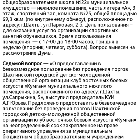
общеобразовательная школа №22» муниципальное
имущество — нежилое помещение, часть литера «А», 3
этаж, спортивный зал, комната №25, общей площадью
69,3 кв.м. (по внутреннему обмеру), расположенное по
адресу: г.Шахты, ул.Парковая, 2 б. Цель пользования –
для оказания услуг по организации спортивных
занятий обучающихся. Время использования
помещения — с 17-00 до 18-00 часов, три дня в
неделю (вторник, четверг, суббота). Вопрос вынесен на
рассмотрение Думы.
Седьмой вопрос
— «О предоставлении в
безвозмездное пользование без проведения торгов
Шахтинской городской детско-молодежной
общественной организации клуб восточных боевых
искусств «Кумган» муниципального нежилого
помещения, расположенного по адресу: г.Шахты,
ул.Сапрыкина, 5», выступил председатель КУИ
А.Г.Юрьев. Предложено предоставить в безвозмездное
пользование без проведения торгов Шахтинской
городской детско-молодежной общественной
организации клуб восточных боевых искусств «Кумган»
на неопределенный срок закрепленное на праве
оперативного управления за муниципальным
бюджетным общеобразовательным учреждением