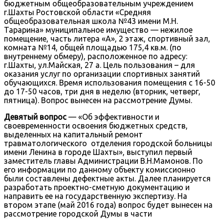
бюджетным общеобразовательным учреждением
г.Шахты Ростовской области «Средняя
общеобразовательная школа №43 имени М.Н.
Тарарина» муниципальное имущество — нежилое
помещение, часть литера «А», 2 этаж, спортивный зал,
комната №14, общей площадью 175,4 кв.м. (по
внутреннему обмеру), расположенное по адресу:
г.Шахты, ул.Майская, 27 а. Цель пользования – для
оказания услуг по организации спортивных занятий
обучающихся. Время использования помещения с 16-50
до 17-50 часов, три дня в неделю (вторник, четверг,
пятница). Вопрос вынесен на рассмотрение Думы.
Девятый вопрос
— «Об эффективности и
своевременности освоения бюджетных средств,
выделенных на капитальный ремонт
травматологического отделения городской больницы
имени Ленина в городе Шахты», выступил первый
заместитель главы Администрации В.Н.Мамонов. По
его информации по данному объекту комиссионно
были составлены дефектные акты. Далее планируется
разработать проектно-сметную документацию и
направить ее на государственную экспертизу. На
втором этапе (май 2016 года) вопрос будет вынесен на
рассмотрение городской Думы в части