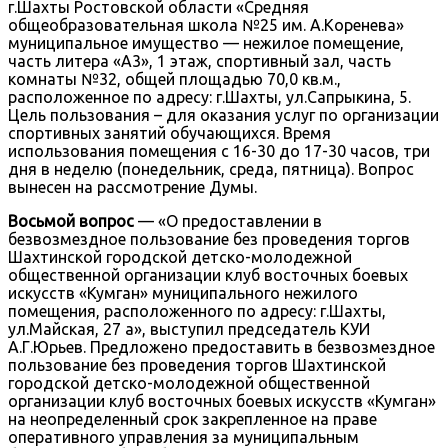
г.Шахты Ростовской области «Средняя
общеобразовательная школа №25 им. А.Коренева»
муниципальное имущество — нежилое помещение,
часть литера «А3», 1 этаж, спортивный зал, часть
комнаты №32, общей площадью 70,0 кв.м.,
расположенное по адресу: г.Шахты, ул.Сапрыкина, 5.
Цель пользования – для оказания услуг по организации
спортивных занятий обучающихся. Время
использования помещения с 16-30 до 17-30 часов, три
дня в неделю (понедельник, среда, пятница). Вопрос
вынесен на рассмотрение Думы.
Восьмой вопрос
— «О предоставлении в
безвозмездное пользование без проведения торгов
Шахтинской городской детско-молодежной
общественной организации клуб восточных боевых
искусств «Кумган» муниципального нежилого
помещения, расположенного по адресу: г.Шахты,
ул.Майская, 27 а», выступил председатель КУИ
А.Г.Юрьев. Предложено предоставить в безвозмездное
пользование без проведения торгов Шахтинской
городской детско-молодежной общественной
организации клуб восточных боевых искусств «Кумган»
на неопределенный срок закрепленное на праве
оперативного управления за муниципальным