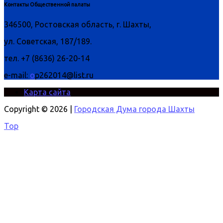
Контакты Общественной палаты
346500, Ростовская область, г. Шахты,
ул. Советская, 187/189.
тел. +7 (8636) 26-20-14
e-mail:
o
p262014@list.ru
Карта сайта
Copyright © 2026 |
Городская Дума города Шахты
Top