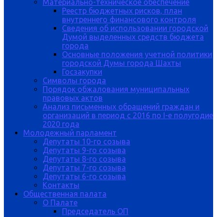
Материально-техническое обеспечение
Реестр бюджетных рисков, план
внутреннего финансового контроля
Сведения об использовании городской
Думой выделенных средств бюджета
города
Основные положения учетной политики
городской Думы города Шахты
Госзакупки
Символы города
Порядок обжалования муниципальных
правовых актов
Анализ письменных обращений граждан и
организаций в период с 2016 по I-е полугодие
2020 года
Молодежный парламент
Депутаты 10-го созыва
Депутаты 9-го созыва
Депутаты 8-го созыва
Депутаты 7-го созыва
Депутаты 6-го созыва
Контакты
Общественная палата
О Палате
Председатель ОП