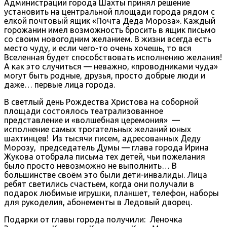
Администрации города Шахты принял решение
установить на центральной площади города рядом с
елкой почтовый ящик «Почта Деда Мороза». Каждый
горожанин имел возможность бросить в ящик письмо
со своим новогодним желанием. В жизни всегда есть
место чуду, и если чего-то очень хочешь, то вся
Вселенная будет способствовать исполнению желания!
А как это случиться — неважно, «проводниками чуда»
могут быть родные, друзья, просто добрые люди и
даже… первые лица города.
В светлый день Рождества Христова на соборной
площади состоялось театрализованное
представление и «волшебная церемония» —
исполнение самых трогательных желаний юных
шахтинцев! Из тысячи писем, адресованных Деду
Морозу, председатель Думы — глава города Ирина
Жукова отобрала письма тех детей, чьи пожелания
было просто невозможно не выполнить… В
большинстве своём это были дети-инвалиды. Лица
ребят светились счастьем, когда они получали в
подарок любимые игрушки, планшет, телефон, наборы
для рукоделия, абонементы в Ледовый дворец.
Подарки от главы города получили: Леночка