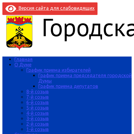
Версия сайта для слабовидящих
Главная
О Думе
График приема избирателей
График приема председателя городской
Думы
График приема депутатов
8-й созыв
7-й созыв
6-й созыв
5-й созыв
4-й созыв
3-й созыв
2-й созыв
1-й созыв