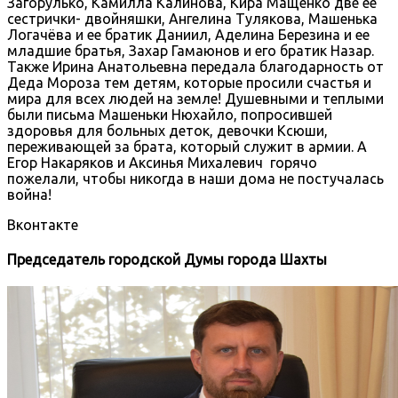
Загорулько, Камилла Калинова, Кира Мащенко две ее
сестрички- двойняшки, Ангелина Тулякова, Машенька
Логачёва и ее братик Даниил, Аделина Березина и ее
младшие братья, Захар Гамаюнов и его братик Назар.
Также Ирина Анатольевна передала благодарность от
Деда Мороза тем детям, которые просили счастья и
мира для всех людей на земле! Душевными и теплыми
были письма Машеньки Нюхайло, попросившей
здоровья для больных деток, девочки Ксюши,
переживающей за брата, который служит в армии. А
Егор Накаряков и Аксинья Михалевич горячо
пожелали, чтобы никогда в наши дома не постучалась
война!
Вконтакте
Председатель городской Думы города Шахты