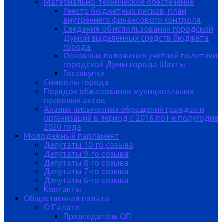
Материально-техническое обеспечение
Реестр бюджетных рисков, план
внутреннего финансового контроля
Сведения об использовании городской
Думой выделенных средств бюджета
города
Основные положения учетной политики
городской Думы города Шахты
Госзакупки
Символы города
Порядок обжалования муниципальных
правовых актов
Анализ письменных обращений граждан и
организаций в период с 2016 по I-е полугодие
2020 года
Молодежный парламент
Депутаты 10-го созыва
Депутаты 9-го созыва
Депутаты 8-го созыва
Депутаты 7-го созыва
Депутаты 6-го созыва
Контакты
Общественная палата
О Палате
Председатель ОП