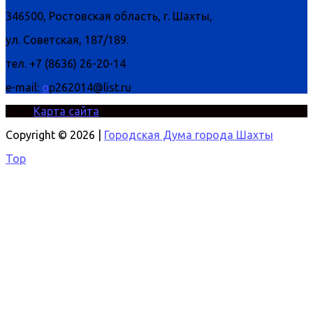
346500, Ростовская область, г. Шахты,
ул. Советская, 187/189.
тел. +7 (8636) 26-20-14
e-mail:
o
p262014@list.ru
Карта сайта
Copyright © 2026 |
Городская Дума города Шахты
Top