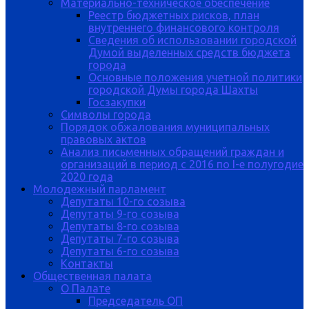
Материально-техническое обеспечение
Реестр бюджетных рисков, план
внутреннего финансового контроля
Сведения об использовании городской
Думой выделенных средств бюджета
города
Основные положения учетной политики
городской Думы города Шахты
Госзакупки
Символы города
Порядок обжалования муниципальных
правовых актов
Анализ письменных обращений граждан и
организаций в период с 2016 по I-е полугодие
2020 года
Молодежный парламент
Депутаты 10-го созыва
Депутаты 9-го созыва
Депутаты 8-го созыва
Депутаты 7-го созыва
Депутаты 6-го созыва
Контакты
Общественная палата
О Палате
Председатель ОП