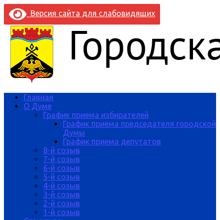
Версия сайта для слабовидящих
Главная
О Думе
График приема избирателей
График приема председателя городской
Думы
График приема депутатов
8-й созыв
7-й созыв
6-й созыв
5-й созыв
4-й созыв
3-й созыв
2-й созыв
1-й созыв