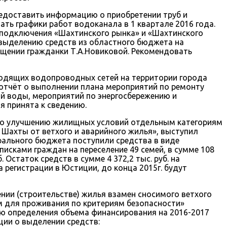
едоставить информацию о приобретении труб и
ть графики работ водоканала в 1 квартале 2016 года.
подключения «Шахтинского рынка» и «Шахтинского
 выделению средств из областного бюджета на
ащении гражданки Т.А.Новиковой. Рекомендовать
одящих водопроводных сетей на территории города
 отчёт о выполнении плана мероприятий по ремонту
й воды, мероприятий по энергосбережению и
я принята к сведению.
по улучшению жилищных условий отдельным категориям
 Шахты от ветхого и аварийного жилья», выступил
рального бюджета поступили средства в виде
сками граждан на переселение 49 семей, в сумме 108
. Остаток средств в сумме 4 372,2 тыс. руб. на
 регистрации в Юстиции, до конца 2015г. будут
нии (строительстве) жилья взамен сносимого ветхого
ым для проживания по критериям безопасности»
ю определения объема финансирования на 2016-2017
ии о выделении средств: