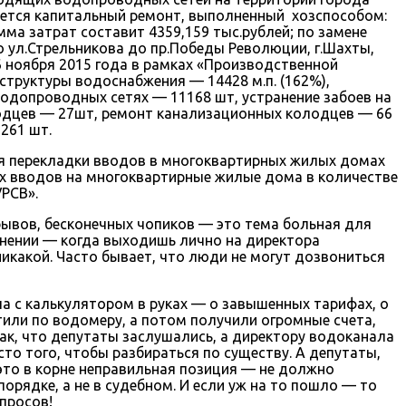
вается капитальный ремонт, выполненный хозспособом:
а затрат составит 4359,159 тыс.рублей; по замене
о ул.Стрельникова до пр.Победы Революции, г.Шахты,
6 ноября 2015 года в рамках «Производственной
труктуры водоснабжения — 14428 м.п. (162%),
водопроводных сетях — 11168 шт, устранение забоев на
одцев — 27шт, ремонт канализационных колодцев — 66
261 шт.
я перекладки вводов в многоквартирных жилых домах
ых вводов на многоквартирные жилые дома в количестве
УРСВ».
рывов, бесконечных чопиков — это тема больная для
мнении — когда выходишь лично на директора
икакой. Часто бывает, что люди не могут дозвониться
а с калькулятором в руках — о завышенных тарифах, о
или по водомеру, а потом получили огромные счета,
ак, что депутаты заслушались, а директору водоканала
то того, чтобы разбираться по существу. А депутаты,
 это в корне неправильная позиция — не должно
орядке, а не в судебном. И если уж на то пошло — то
просов!