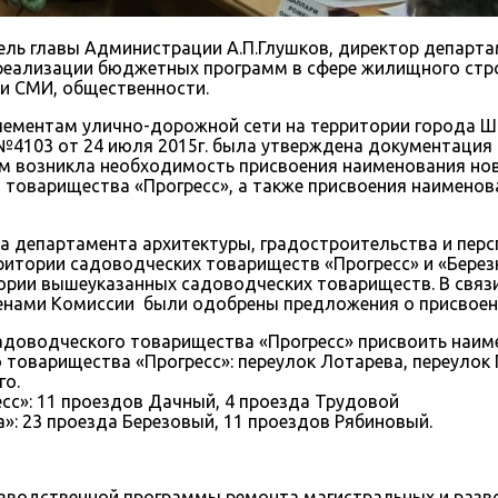
ель главы Администрации А.П.Глушков, директор департа
 реализации бюджетных программ в сфере жилищного стро
ли СМИ, общественности.
ементам улично-дорожной сети на территории города Ш
4103 от 24 июля 2015г. была утверждена документация п
тим возникла необходимость присвоения наименования но
о товарищества «Прогресс», а также присвоения наимено
а департамента архитектуры, градостроительства и перс
итории садоводческих товариществ «Прогресс» и «Берез
ии вышеуказанных садоводческих товариществ. В связи с
ленами Комиссии были одобрены предложения о присвое
 садоводческого товарищества «Прогресс» присвоить наи
о товарищества «Прогресс»: переулок Лотарева, переулок
го.
сс»: 11 проездов Дачный, 4 проезда Трудовой
»: 23 проезда Березовый, 11 проездов Рябиновый.
зводственной программы ремонта магистральных и разв