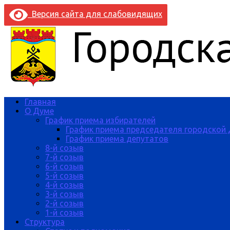
Версия сайта для слабовидящих
Главная
О Думе
График приема избирателей
График приема председателя городской
График приема депутатов
8-й созыв
7-й созыв
6-й созыв
5-й созыв
4-й созыв
3-й созыв
2-й созыв
1-й созыв
Структура