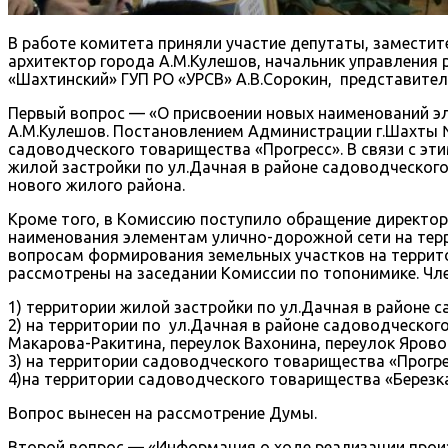
В работе комитета приняли участие депутаты, заместит
архитектор города А.М.Кулешов, начальник управления
«Шахтинский» ГУП РО «УРСВ» А.В.Сорокин, представите
Первый вопрос — «О присвоении новых наименований эл
А.М.Кулешов. Постановлением Администрации г.Шахты №
садоводческого товарищества «Прогресс». В связи с э
жилой застройки по ул.Дачная в районе садоводческог
нового жилого района.
Кроме того, в Комиссию поступило обращение директор
наименования элементам улично-дорожной сети на терр
вопросам формирования земельных участков на территор
рассмотрены на заседании Комиссии по топонимике. Ч
1) территории жилой застройки по ул.Дачная в районе
2) на территории по ул.Дачная в районе садоводческог
Макарова-Ракитина, переулок Вахонина, переулок Ярово
3) на территории садоводческого товарищества «Прогре
4)на территории садоводческого товарищества «Березка
Вопрос вынесен на рассмотрение Думы.
Второй вопрос — «Информация о ходе реализации прои