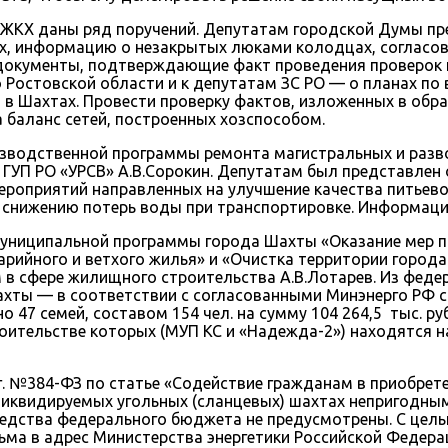
 ЖКХ даны ряд поручений. Депутатам городской Думы пр
х, информацию о незакрытых люками колодцах, согласова
документы, подтверждающие факт проведения проверок 
 Ростовской области и к депутатам ЗС РО — о планах по
в Шахтах. Провести проверку фактов, изложенных в обр
 баланс сетей, построенных хозспособом.
изводственной программы ремонта магистральных и разв
 ГУП РО «УРСВ» А.В.Сорокин. Депутатам был представлен
роприятий направленных на улучшение качества питьево
 снижению потерь воды при транспортировке. Информаци
муниципальной программы города Шахты «Оказание мер 
арийного и ветхого жилья» и «Очистка территории города
в сфере жилищного строительства А.В.Лотарев. Из феде
ты — в соответствии с согласованными Минэнерго РФ спи
но 47 семей, составом 154 чел. на сумму 104 264,5 тыс. руб
роительстве которых (МУП КС и «Надежда-2») находятся на
. №384-ФЗ по статье «Содействие гражданам в приобрете
 ликвидируемых угольных (сланцевых) шахтах непригодн
едства федерального бюджета не предусмотрены. С цель
а в адрес Министерства энергетики Российской Федерац