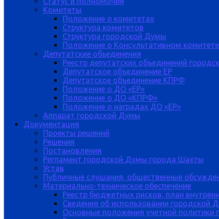
Статус и полномочия
Комитеты
Положение о комитетах
Структура комитетов
Структура городской Думы
Положение о Консультативном комитете
Депутатские обьединения
Реестр депутатских объединений городс
Депутатское объединение ЕР
Депутатское объединение КПРФ
Положение о ДО «ЕР»
Положение о ДО «КПРФ»
Положение о наградах ДО «ЕР»
Аппарат городской Думы
Документация
Проекты решений
Решения
Постановления
Регламент городской Думы города Шахты
Устав
Публичные слушания, общественные обсужде
Материально-техническое обеспечение
Реестр бюджетных рисков, план внутрен
Сведения об использовании городской 
Основные положения учетной политики 