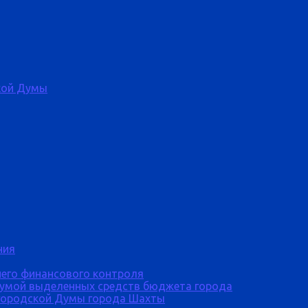
кой Думы
ния
него финансового контроля
Думой выделенных средств бюджета города
городской Думы города Шахты