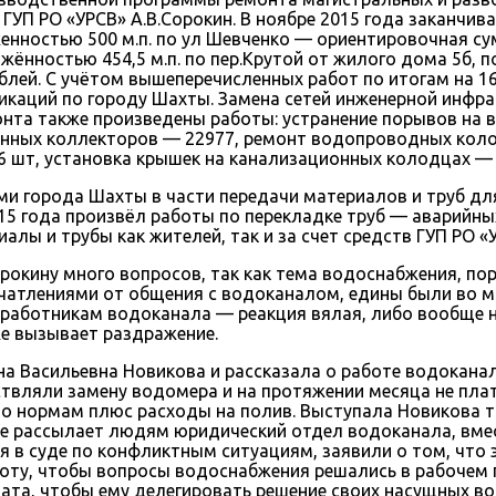
ГУП РО «УРСВ» А.В.Сорокин. В ноябре 2015 года заканчи
остью 500 м.п. по ул Шевченко — ориентировочная сумм
нностью 454,5 м.п. по пер.Крутой от жилого дома 5б, п
блей. С учётом вышеперечисленных работ по итогам на 1
аций по городу Шахты. Замена сетей инженерной инфрас
монта также произведены работы: устранение порывов на 
онных коллекторов — 22977, ремонт водопроводных кол
 шт, установка крышек на канализационных колодцах — 
и города Шахты в части передачи материалов и труб дл
15 года произвёл работы по перекладке труб — аварийн
алы и трубы как жителей, так и за счет средств ГУП РО «
рокину много вопросов, так как тема водоснабжения, по
ечатлениями от общения с водоканалом, едины были во 
 работникам водоканала — реакция вялая, либо вообще н
же вызывает раздражение.
а Васильевна Новикова и рассказала о работе водоканал
вляли замену водомера и на протяжении месяца не плат
по нормам плюс расходы на полив. Выступала Новикова т
ые рассылает людям юридический отдел водоканала, вмес
я в суде по конфликтным ситуациям, заявили о том, что
боту, чтобы вопросы водоснабжения решались в рабочем п
ата, чтобы ему делегировать решение своих насущных во