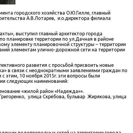
мента городского хозяйства О.Ю.Гилле, главный
ительства А.В.Лотарев, и.о.директора филиала
ахты», выступил главный архитектор города
о планировке территории по ул.Дачная в районе
вому элементу планировочной структуры – территории
ваний элементам улично-дорожной сети на территории
пективного развития с просьбой присвоить новые
ка» в связи с неоднократными заявлениями граждан по
 этим, 10 ноября 2015г. эти вопросы были
нии следующих наименований:
менование «жилой район «Надежда»».
 Григоренко, улица Скрёбова, бульвар Жирякова, улица
одящих водопроводных сетей на территории города