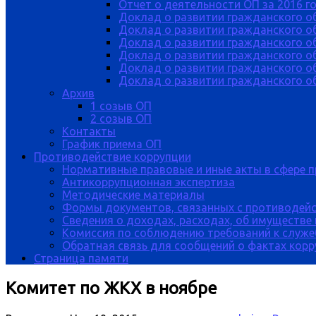
Отчет о деятельности ОП за 2016 г
Доклад о развитии гражданского о
Доклад о развитии гражданского об
Доклад о развитии гражданского о
Доклад о развитии гражданского о
Доклад о развитии гражданского о
Доклад о развитии гражданского об
Архив
1 созыв ОП
2 созыв ОП
Контакты
График приема ОП
Противодействие коррупции
Нормативные правовые и иные акты в сфере 
Антикоррупционная экспертиза
Методические материалы
Формы документов, связанных с противодейс
Сведения о доходах, расходах, об имуществе
Комиссия по соблюдению требований к служе
Обратная связь для сообщений о фактах кор
Страница памяти
Комитет по ЖКХ в ноябре