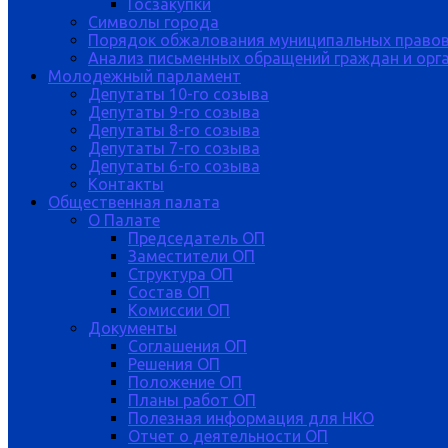
Госзакупки
Символы города
Порядок обжалования муниципальных правов
Анализ письменных обращений граждан и орган
Молодежный парламент
Депутаты 10-го созыва
Депутаты 9-го созыва
Депутаты 8-го созыва
Депутаты 7-го созыва
Депутаты 6-го созыва
Контакты
Общественная палата
О Палате
Председатель ОП
Заместители ОП
Структура ОП
Состав ОП
Комиссии ОП
Документы
Соглашения ОП
Решения ОП
Положение ОП
Планы работ ОП
Полезная информация для НКО
Отчет о деятельности ОП