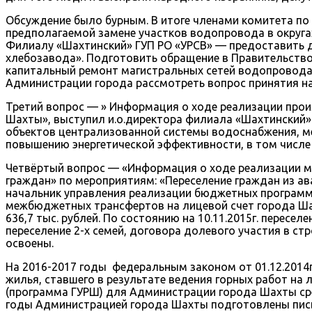
Обсуждение было бурным. В итоге членами комитета по
предполагаемой замене участков водопровода в округа
Филиалу «Шахтинский» ГУП РО «УРСВ» — предоставить 
хлебозавода». Подготовить обращение в Правительство
капитальный ремонт магистральных сетей водопровода 
Администрации города рассмотреть вопрос принятия на
Третий вопрос — » Информация о ходе реализации про
Шахты», выступил и.о.директора филиала «Шахтинский»
объектов централизованной системы водоснабжения, ме
повышению энергетической эффективности, в том числе
Четвёртый вопрос — «Информация о ходе реализации 
граждан» по мероприятиям: «Переселение граждан из ав
начальник управления реализации бюджетных программ 
межбюджетных трансфертов на лицевой счет города Шах
636,7 тыс. рублей. По состоянию на 10.11.2015г. переселе
переселение 2-х семей, договора долевого участия в ст
освоены.
На 2016-2017 годы федеральным законом от 01.12.2014г
жилья, ставшего в результате ведения горных работ на
(программа ГУРШ) для Администрации города Шахты ср
годы Администрацией города Шахты подготовлены письм