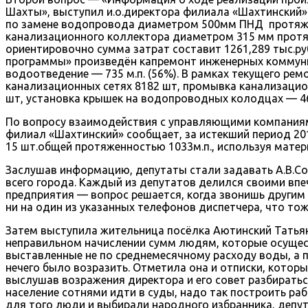
Шахты», выступил и.о.директора филиала «Шахтинский» 
по замене водопровода диаметром 500мм ПНД протяженн
канализационного коллектора диаметром 315 мм протяжё
ориентировочно сумма затрат составит 1261,289 тыс.ру
программы» произведён капремонт инженерных коммуник
водоотведение — 735 м.п. (56%). В рамках текущего ре
канализационных сетях 8182 шт, промывка канализаци
шт, установка крышек на водопроводных колодцах — 46
По вопросу взаимодействия с управляющими компаниям
филиал «Шахтинский» сообщает, за истекший период 20
15 шт.общей протяженностью 1033м.п., используя матери
Заслушав информацию, депутаты стали задавать А.В.Со
всего города. Каждый из депутатов делился своими вп
предприятия — вопрос решается, когда звонишь другим
ни на один из указанных телефонов диспетчера, что то
Затем выступила жительница посёлка Аютинский Татьян
неправильном начислении сумм людям, которые осущест
выставленные не по среднемесячному расходу воды, а 
нечего было возразить. Отметила она и отписки, котор
выслушав возражения директора и его совет разбиратьс
население сотнями идти в суды, надо так построить ра
для того люди и выбирали народного избранника, депут