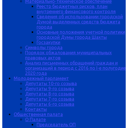
Материально-техническое обеспечение
Реестр бюджетных рисков, план
внутреннего финансового контроля
Сведения об использовании городской
Думой выделенных средств бюджета
города
Основные положения учетной политики
городской Думы города Шахты
Госзакупки
Символы города
Порядок обжалования муниципальных
правовых актов
Анализ письменных обращений граждан и
организаций в период с 2016 по I-е полугодие
2020 года
Молодежный парламент
Депутаты 10-го созыва
Депутаты 9-го созыва
Депутаты 8-го созыва
Депутаты 7-го созыва
Депутаты 6-го созыва
Контакты
Общественная палата
О Палате
Председатель ОП