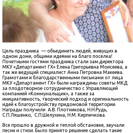
Цель праздника — объединить людей, живущих в
одном доме, общими идеями на благо поселка!
Почетными гостями праздника стали зам.директора
МКУ «Департамент ГХ» Елена Григорьевна Моисеева, а
так же ведущий специалист Анна Петровна Макеева.
Грамотами и благодарственными письмами от лица
МКУ «Департамент ГХ» были награждены советы МКД
за плодотворное сотрудничество с Управляющей
компанией «Коммунальщик», а также за
инициативность, творческий подход и оригинальность
идей к благоустройству придомовой территории.
Награды получили А.В. Плотникова, Н.Н.Рудь,
С.П.Ляшенко, С.П.Шелухина, Н.М. Кирпичкова.
Все прошло в дружной и теплой обстановке, звучали
песни и стихи. Было принято решение сделать такие