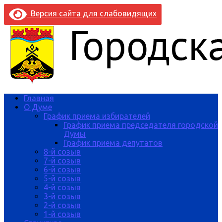
Версия сайта для слабовидящих
Главная
О Думе
График приема избирателей
График приема председателя городской
Думы
График приема депутатов
8-й созыв
7-й созыв
6-й созыв
5-й созыв
4-й созыв
3-й созыв
2-й созыв
1-й созыв