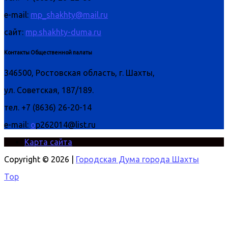
e-mail:
mp_shakhty@mail.ru
сайт:
mp.shakhty-duma.ru
Контакты Общественной палаты
346500, Ростовская область, г. Шахты,
ул. Советская, 187/189.
тел. +7 (8636) 26-20-14
e-mail:
o
p262014@list.ru
Карта сайта
Copyright © 2026 |
Городская Дума города Шахты
Top