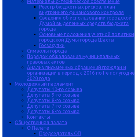
Материально-техническое обеспечение
Реестр бюджетных рисков, план
внутреннего финансового контроля
Сведения об использовании городской
Думой выделенных средств бюджета
города
Основные положения учетной политики
городской Думы города Шахты
Госзакупки
Символы города
Порядок обжалования муниципальных
правовых актов
Анализ письменных обращений граждан и
организаций в период с 2016 по I-е полугодие
2020 года
Молодежный парламент
Депутаты 10-го созыва
Депутаты 9-го созыва
Депутаты 8-го созыва
Депутаты 7-го созыва
Депутаты 6-го созыва
Контакты
Общественная палата
О Палате
Председатель ОП