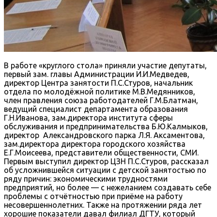
В работе «круглого стола» приняли участие депутаты,
первый зам. главы Администрации И.И.Медведев,
директор Центра занятости П.С.Стуров, начальник
отдела по молодёжной политике М.В.Медянников,
член правления союза работодателей Г.М.Блатман,
ведущий специалист департамента образования
Г.Н.Иванова, зам.директора института сферы
обслуживания и предпринимательства Б.Ю.Калмыков,
директор Александровского парка Л.Я. Аксаментова,
зам.директора директора городского хозяйства
Е.Г.Моисеева, представители общественности, СМИ.
Первым выступил директор ЦЗН П.С.Стуров, рассказал
об усложнившейся ситуации с детской занятостью по
ряду причин: экономическими трудностями
предприятий, но более — с нежеланием создавать себе
проблемы с отчётностью при приёме на работу
несовершеннолетних. Также на протяжении ряда лет
хорошие показатели давал филиал ДГТУ, который