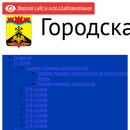
Версия сайта для слабовидящих
Главная
О Думе
График приема избирателей
График приема председателя городской
Думы
График приема депутатов
8-й созыв
7-й созыв
6-й созыв
5-й созыв
4-й созыв
3-й созыв
2-й созыв
1-й созыв