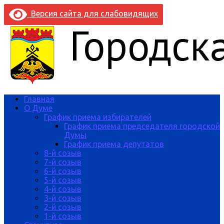
Версия сайта для слабовидящих
Главная
О Думе
График приема избирателей
График приема председателя городской
Думы
График приема депутатов
8-й созыв
7-й созыв
6-й созыв
5-й созыв
4-й созыв
3-й созыв
2-й созыв
1-й созыв