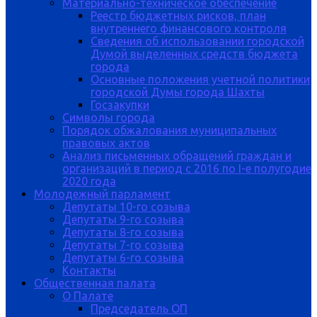
Материально-техническое обеспечение
Реестр бюджетных рисков, план
внутреннего финансового контроля
Сведения об использовании городской
Думой выделенных средств бюджета
города
Основные положения учетной политики
городской Думы города Шахты
Госзакупки
Символы города
Порядок обжалования муниципальных
правовых актов
Анализ письменных обращений граждан и
организаций в период с 2016 по I-е полугодие
2020 года
Молодежный парламент
Депутаты 10-го созыва
Депутаты 9-го созыва
Депутаты 8-го созыва
Депутаты 7-го созыва
Депутаты 6-го созыва
Контакты
Общественная палата
О Палате
Председатель ОП