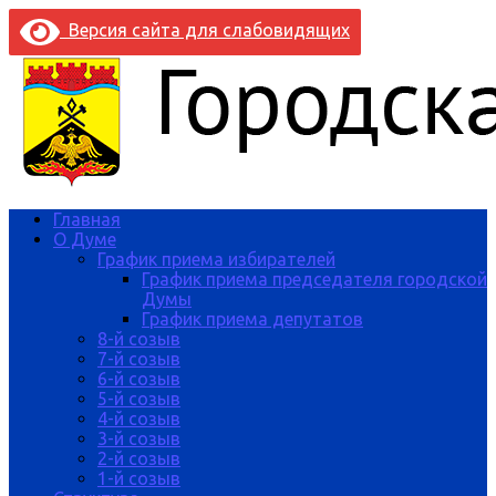
Версия сайта для слабовидящих
Главная
О Думе
График приема избирателей
График приема председателя городской
Думы
График приема депутатов
8-й созыв
7-й созыв
6-й созыв
5-й созыв
4-й созыв
3-й созыв
2-й созыв
1-й созыв