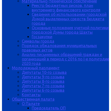
Материально-техническое обеспечение
Реестр бюджетных рисков, план
внутреннего финансового контроля
Сведения об использовании городской
Думой выделенных средств бюджета
города
Основные положения учетной политики
городской Думы города Шахты
Госзакупки
Символы города
Порядок обжалования муниципальных
правовых актов
Анализ письменных обращений граждан и
организаций в период с 2016 по I-е полугодие
2020 года
Молодежный парламент
Депутаты 10-го созыва
Депутаты 9-го созыва
Депутаты 8-го созыва
Депутаты 7-го созыва
Депутаты 6-го созыва
Контакты
Общественная палата
О Палате
Председатель ОП