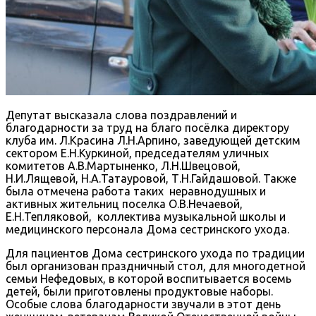
Депутат высказала слова поздравлений и
благодарности за труд на благо посёлка директору
клуба им. Л.Красина Л.Н.Арпино, заведующей детским
сектором Е.Н.Куркиной, председателям уличных
комитетов А.В.Мартыненко, Л.Н.Швецовой,
Н.И.Лящевой, Н.А.Татауровой, Т.Н.Гайдашовой. Также
была отмечена работа таких неравнодушных и
активных жительниц поселка О.В.Нечаевой,
Е.Н.Тепляковой, коллектива музыкальной школы и
медицинского персонала Дома сестринского ухода.
Для пациентов Дома сестринского ухода по традиции
был организован праздничный стол, для многодетной
семьи Нефедовых, в которой воспитывается восемь
детей, были приготовлены продуктовые наборы.
Особые слова благодарности звучали в этот день