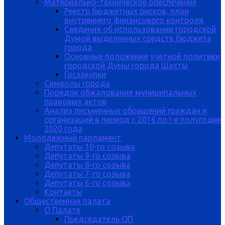
Материально-техническое обеспечение
Реестр бюджетных рисков, план
внутреннего финансового контроля
Сведения об использовании городской
Думой выделенных средств бюджета
города
Основные положения учетной политики
городской Думы города Шахты
Госзакупки
Символы города
Порядок обжалования муниципальных
правовых актов
Анализ письменных обращений граждан и
организаций в период с 2016 по I-е полугодие
2020 года
Молодежный парламент
Депутаты 10-го созыва
Депутаты 9-го созыва
Депутаты 8-го созыва
Депутаты 7-го созыва
Депутаты 6-го созыва
Контакты
Общественная палата
О Палате
Председатель ОП