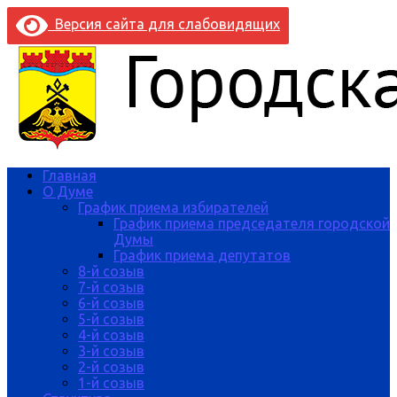
Версия сайта для слабовидящих
Главная
О Думе
График приема избирателей
График приема председателя городской
Думы
График приема депутатов
8-й созыв
7-й созыв
6-й созыв
5-й созыв
4-й созыв
3-й созыв
2-й созыв
1-й созыв