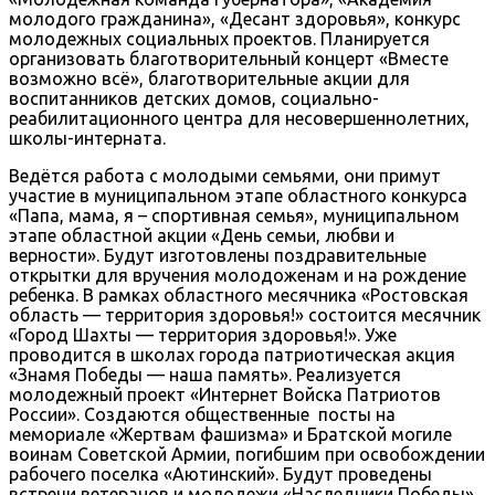
молодого гражданина», «Десант здоровья», конкурс
молодежных социальных проектов. Планируется
организовать благотворительный концерт «Вместе
возможно всё», благотворительные акции для
воспитанников детских домов, социально-
реабилитационного центра для несовершеннолетних,
школы-интерната.
Ведётся работа с молодыми семьями, они примут
участие в муниципальном этапе областного конкурса
«Папа, мама, я – спортивная семья», муниципальном
этапе областной акции «День семьи, любви и
верности». Будут изготовлены поздравительные
открытки для вручения молодоженам и на рождение
ребенка. В рамках областного месячника «Ростовская
область — территория здоровья!» состоится месячник
«Город Шахты — территория здоровья!». Уже
проводится в школах города патриотическая акция
«Знамя Победы — наша память». Реализуется
молодежный проект «Интернет Войска Патриотов
России». Создаются общественные посты на
мемориале «Жертвам фашизма» и Братской могиле
воинам Советской Армии, погибшим при освобождении
рабочего поселка «Аютинский». Будут проведены
встречи ветеранов и молодежи «Наследники Победы»,