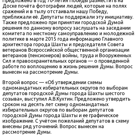
Предложено в год 70-летия Победы разместить на
Доске почёта фотографии людей, которые на полях
сражений и в тылу отстаивали нашу Победу,
приближали её. Депутаты поддержали эту инициативу.
Также предложено при принятии городской Думой
решения по данному вопросу заслушать на заседании
комитета по местному самоуправлению и молодежной
политике в марте 2015 года информацию Главного
архитектора города Шахты и председателя Совета
ветеранов Всероссийской общественной организации
ветеранов (пенсионеров) войны, труда и Вооруженных
Сил и правоохранительных органов — о проведенной
работе по воплощению в жизнь решения Думы. Вопрос
вынесен на рассмотрение Думы.
Второй вопрос — «Об утверждении схемы
одномандатных избирательных округов по выборам
депутатов городской Думы города Шахты шестого
созыва», выступил А.В.Кухтин. Предложено утвердить
сроком на десять лет схему одномандатных
избирательных округов по выборам депутатов
городской Думы города Шахты и ее графическое
изображение. С учётом пожеланий депутатов в схему
внесены ряд уточнений. Вопрос вынесен на
рассмотрение Думы.