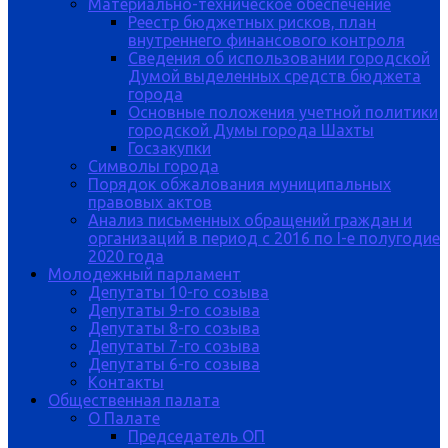
Материально-техническое обеспечение
Реестр бюджетных рисков, план
внутреннего финансового контроля
Сведения об использовании городской
Думой выделенных средств бюджета
города
Основные положения учетной политики
городской Думы города Шахты
Госзакупки
Символы города
Порядок обжалования муниципальных
правовых актов
Анализ письменных обращений граждан и
организаций в период с 2016 по I-е полугодие
2020 года
Молодежный парламент
Депутаты 10-го созыва
Депутаты 9-го созыва
Депутаты 8-го созыва
Депутаты 7-го созыва
Депутаты 6-го созыва
Контакты
Общественная палата
О Палате
Председатель ОП