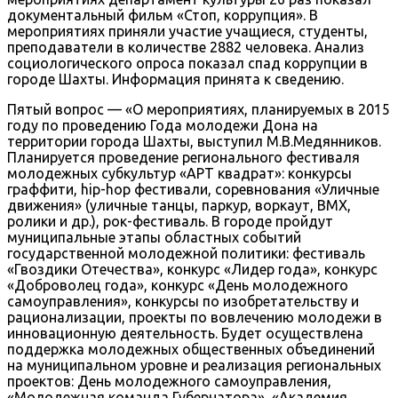
документальный фильм «Стоп, коррупция». В
мероприятиях приняли участие учащиеся, студенты,
преподаватели в количестве 2882 человека. Анализ
социологического опроса показал спад коррупции в
городе Шахты. Информация принята к сведению.
Пятый вопрос — «О мероприятиях, планируемых в 2015
году по проведению Года молодежи Дона на
территории города Шахты, выступил М.В.Медянников.
Планируется проведение регионального фестиваля
молодежных субкультур «АРТ квадрат»: конкурсы
граффити, hip-hop фестивали, соревнования «Уличные
движения» (уличные танцы, паркур, воркаут, BMX,
ролики и др.), рок-фестиваль. В городе пройдут
муниципальные этапы областных событий
государственной молодежной политики: фестиваль
«Гвоздики Отечества», конкурс «Лидер года», конкурс
«Доброволец года», конкурс «День молодежного
самоуправления», конкурсы по изобретательству и
рационализации, проекты по вовлечению молодежи в
инновационную деятельность. Будет осуществлена
поддержка молодежных общественных объединений
на муниципальном уровне и реализация региональных
проектов: День молодежного самоуправления,
«Молодежная команда Губернатора», «Академия