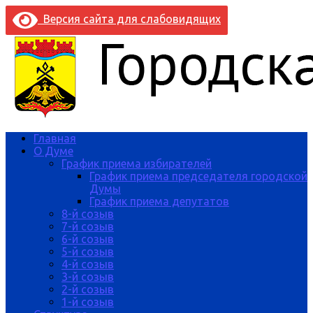
Версия сайта для слабовидящих
Главная
О Думе
График приема избирателей
График приема председателя городской
Думы
График приема депутатов
8-й созыв
7-й созыв
6-й созыв
5-й созыв
4-й созыв
3-й созыв
2-й созыв
1-й созыв