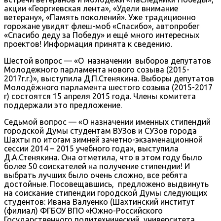
акции «Георгиевская лента», «Удели внимание
ветерану», «Память поколений». Уже традиционно
горожане увидят флеш-моб «Спасибо», автопробег
«Спасибо деду за Победу» и ещё много интересных
проектов! Информация принята к сведению.
Шестой вопрос — «О назначении выборов депутатов
Молодежного парламента нового созыва (2015-
2017г.г.)», выступила Д.П.Стенякина. Выборы депутатов
Молодёжного парламента шестого созыва (2015-2017
г) состоятся 15 апреля 2015 года. Члены комитета
поддержали это предложение.
Седьмой вопрос — «О назначении именных стипендий
городской Думы студентам ВУЗов и СУЗов города
Шахты по итогам зимней зачетно-экзаменационной
сессии 2014 – 2015 учебного года», выступила
Д.А.Стенякина. Она отметила, что в этом году было
более 50 соискателей на получение стипендии! И
выбрать лучших было очень сложно, все ребята
достойные. Посовещавшись, предложено выдвинуть
на соискание стипендии городской Думы следующих
студентов: Ивана Валуенко (Шахтинский институт
(филиал) ФГБОУ ВПО «Южно-Российского
Государственного политехнический университета