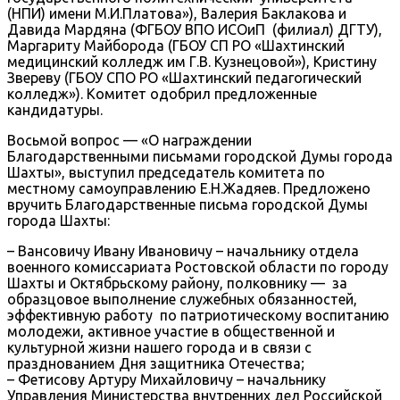
(НПИ) имени М.И.Платова»), Валерия Баклакова и
Давида Мардяна (ФГБОУ ВПО ИСОиП (филиал) ДГТУ),
Маргариту Майборода (ГБОУ СП РО «Шахтинский
медицинский колледж им Г.В. Кузнецовой»), Кристину
Звереву (ГБОУ СПО РО «Шахтинский педагогический
колледж»). Комитет одобрил предложенные
кандидатуры.
Восьмой вопрос — «О награждении
Благодарственными письмами городской Думы города
Шахты», выступил председатель комитета по
местному самоуправлению Е.Н.Жадяев. Предложено
вручить Благодарственные письма городской Думы
города Шахты:
– Вансовичу Ивану Ивановичу – начальнику отдела
военного комиссариата Ростовской области по городу
Шахты и Октябрьскому району, полковнику — за
образцовое выполнение служебных обязанностей,
эффективную работу по патриотическому воспитанию
молодежи, активное участие в общественной и
культурной жизни нашего города и в связи с
празднованием Дня защитника Отечества;
– Фетисову Артуру Михайловичу – начальнику
Управления Министерства внутренних дел Российской