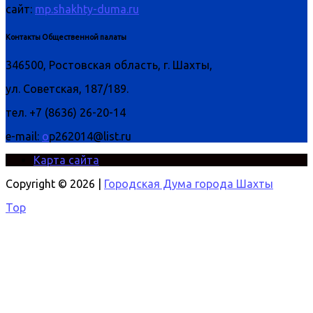
сайт:
mp.shakhty-duma.ru
Контакты Общественной палаты
346500, Ростовская область, г. Шахты,
ул. Советская, 187/189.
тел. +7 (8636) 26-20-14
e-mail:
o
p262014@list.ru
Карта сайта
Copyright © 2026 |
Городская Дума города Шахты
Top