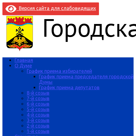
Версия сайта для слабовидящих
Главная
О Думе
График приема избирателей
График приема председателя городской
Думы
График приема депутатов
8-й созыв
7-й созыв
6-й созыв
5-й созыв
4-й созыв
3-й созыв
2-й созыв
1-й созыв