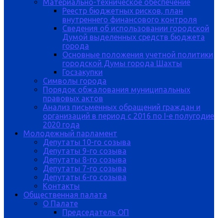
Материально-техническое обеспечение
Реестр бюджетных рисков, план
внутреннего финансового контроля
Сведения об использовании городской
Думой выделенных средств бюджета
города
Основные положения учетной политики
городской Думы города Шахты
Госзакупки
Символы города
Порядок обжалования муниципальных
правовых актов
Анализ письменных обращений граждан и
организаций в период с 2016 по I-е полугодие
2020 года
Молодежный парламент
Депутаты 10-го созыва
Депутаты 9-го созыва
Депутаты 8-го созыва
Депутаты 7-го созыва
Депутаты 6-го созыва
Контакты
Общественная палата
О Палате
Председатель ОП