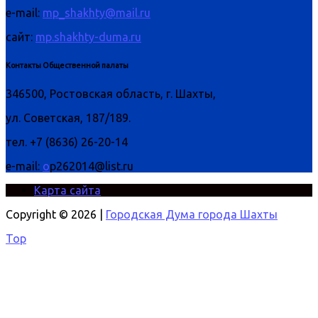
e-mail:
mp_shakhty@mail.ru
сайт:
mp.shakhty-duma.ru
Контакты Общественной палаты
346500, Ростовская область, г. Шахты,
ул. Советская, 187/189.
тел. +7 (8636) 26-20-14
e-mail:
o
p262014@list.ru
Карта сайта
Copyright © 2026 |
Городская Дума города Шахты
Top