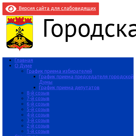
Версия сайта для слабовидящих
Главная
О Думе
График приема избирателей
График приема председателя городской
Думы
График приема депутатов
8-й созыв
7-й созыв
6-й созыв
5-й созыв
4-й созыв
3-й созыв
2-й созыв
1-й созыв