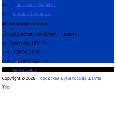
e-mail:
mp_shakhty@mail.ru
сайт:
mp.shakhty-duma.ru
Контакты Общественной палаты
346500, Ростовская область, г. Шахты,
ул. Советская, 187/189.
тел. +7 (8636) 26-20-14
e-mail:
o
p262014@list.ru
Карта сайта
Copyright © 2026 |
Городская Дума города Шахты
Top