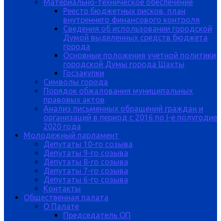
Материально-техническое обеспечение
Реестр бюджетных рисков, план
внутреннего финансового контроля
Сведения об использовании городской
Думой выделенных средств бюджета
города
Основные положения учетной политики
городской Думы города Шахты
Госзакупки
Символы города
Порядок обжалования муниципальных
правовых актов
Анализ письменных обращений граждан и
организаций в период с 2016 по I-е полугодие
2020 года
Молодежный парламент
Депутаты 10-го созыва
Депутаты 9-го созыва
Депутаты 8-го созыва
Депутаты 7-го созыва
Депутаты 6-го созыва
Контакты
Общественная палата
О Палате
Председатель ОП