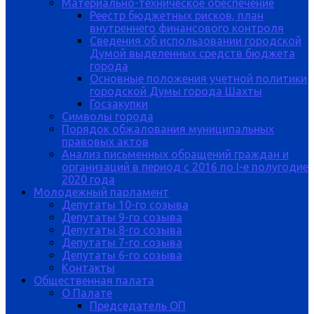
Материально-техническое обеспечение
Реестр бюджетных рисков, план
внутреннего финансового контроля
Сведения об использовании городской
Думой выделенных средств бюджета
города
Основные положения учетной политики
городской Думы города Шахты
Госзакупки
Символы города
Порядок обжалования муниципальных
правовых актов
Анализ письменных обращений граждан и
организаций в период с 2016 по I-е полугодие
2020 года
Молодежный парламент
Депутаты 10-го созыва
Депутаты 9-го созыва
Депутаты 8-го созыва
Депутаты 7-го созыва
Депутаты 6-го созыва
Контакты
Общественная палата
О Палате
Председатель ОП