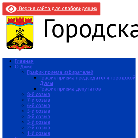
Версия сайта для слабовидящих
Главная
О Думе
График приема избирателей
График приема председателя городской
Думы
График приема депутатов
8-й созыв
7-й созыв
6-й созыв
5-й созыв
4-й созыв
3-й созыв
2-й созыв
1-й созыв