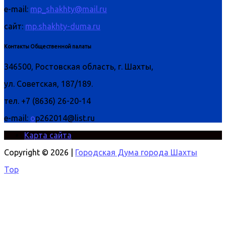
e-mail:
mp_shakhty@mail.ru
сайт:
mp.shakhty-duma.ru
Контакты Общественной палаты
346500, Ростовская область, г. Шахты,
ул. Советская, 187/189.
тел. +7 (8636) 26-20-14
e-mail:
o
p262014@list.ru
Карта сайта
Copyright © 2026 |
Городская Дума города Шахты
Top