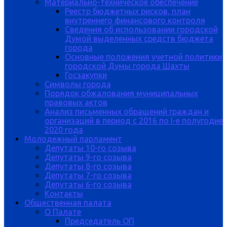
Материально-техническое обеспечение
Реестр бюджетных рисков, план
внутреннего финансового контроля
Сведения об использовании городской
Думой выделенных средств бюджета
города
Основные положения учетной политики
городской Думы города Шахты
Госзакупки
Символы города
Порядок обжалования муниципальных
правовых актов
Анализ письменных обращений граждан и
организаций в период с 2016 по I-е полугодие
2020 года
Молодежный парламент
Депутаты 10-го созыва
Депутаты 9-го созыва
Депутаты 8-го созыва
Депутаты 7-го созыва
Депутаты 6-го созыва
Контакты
Общественная палата
О Палате
Председатель ОП