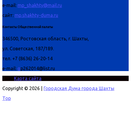
e-mail:
mp_shakhty@mail.ru
сайт:
mp.shakhty-duma.ru
Контакты Общественной палаты
346500, Ростовская область, г. Шахты,
ул. Советская, 187/189.
тел. +7 (8636) 26-20-14
e-mail:
o
p262014@list.ru
Карта сайта
Copyright © 2026 |
Городская Дума города Шахты
Top