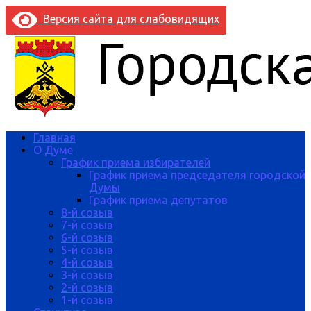
Версия сайта для слабовидящих
Главная
О Думе
График приема избирателей
График приема председателя городской
Думы
График приема депутатов
8-й созыв
7-й созыв
6-й созыв
5-й созыв
4-й созыв
3-й созыв
2-й созыв
1-й созыв