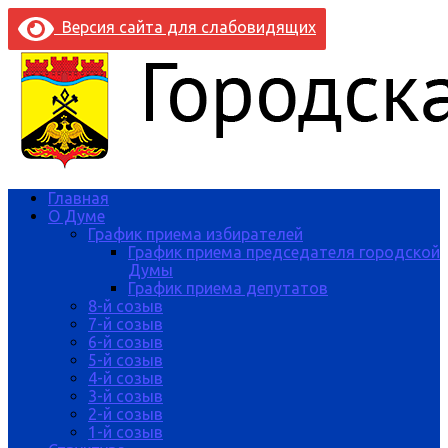
Версия сайта для слабовидящих
Главная
О Думе
График приема избирателей
График приема председателя городской
Думы
График приема депутатов
8-й созыв
7-й созыв
6-й созыв
5-й созыв
4-й созыв
3-й созыв
2-й созыв
1-й созыв