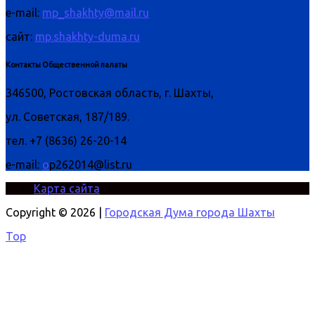
e-mail:
mp_shakhty@mail.ru
сайт:
mp.shakhty-duma.ru
Контакты Общественной палаты
346500, Ростовская область, г. Шахты,
ул. Советская, 187/189.
тел. +7 (8636) 26-20-14
e-mail:
o
p262014@list.ru
Карта сайта
Copyright © 2026 |
Городская Дума города Шахты
Top