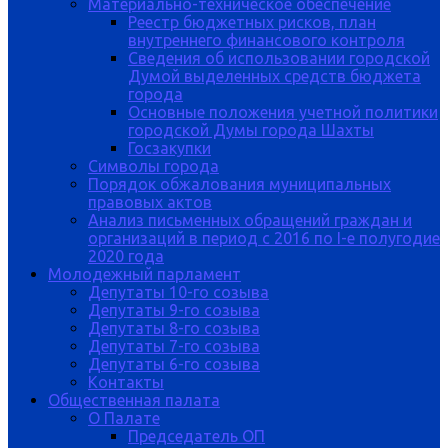
Материально-техническое обеспечение
Реестр бюджетных рисков, план
внутреннего финансового контроля
Сведения об использовании городской
Думой выделенных средств бюджета
города
Основные положения учетной политики
городской Думы города Шахты
Госзакупки
Символы города
Порядок обжалования муниципальных
правовых актов
Анализ письменных обращений граждан и
организаций в период с 2016 по I-е полугодие
2020 года
Молодежный парламент
Депутаты 10-го созыва
Депутаты 9-го созыва
Депутаты 8-го созыва
Депутаты 7-го созыва
Депутаты 6-го созыва
Контакты
Общественная палата
О Палате
Председатель ОП