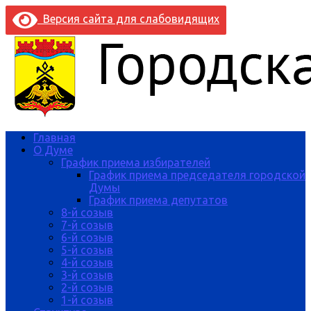
Версия сайта для слабовидящих
Главная
О Думе
График приема избирателей
График приема председателя городской
Думы
График приема депутатов
8-й созыв
7-й созыв
6-й созыв
5-й созыв
4-й созыв
3-й созыв
2-й созыв
1-й созыв