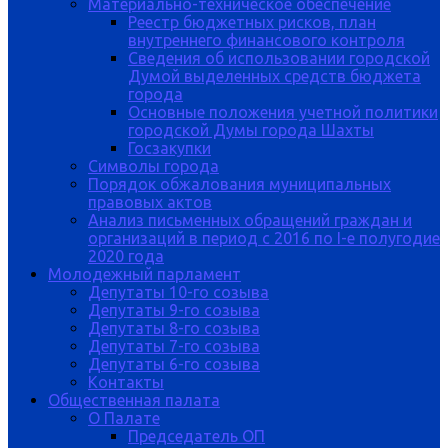
Материально-техническое обеспечение
Реестр бюджетных рисков, план
внутреннего финансового контроля
Сведения об использовании городской
Думой выделенных средств бюджета
города
Основные положения учетной политики
городской Думы города Шахты
Госзакупки
Символы города
Порядок обжалования муниципальных
правовых актов
Анализ письменных обращений граждан и
организаций в период с 2016 по I-е полугодие
2020 года
Молодежный парламент
Депутаты 10-го созыва
Депутаты 9-го созыва
Депутаты 8-го созыва
Депутаты 7-го созыва
Депутаты 6-го созыва
Контакты
Общественная палата
О Палате
Председатель ОП