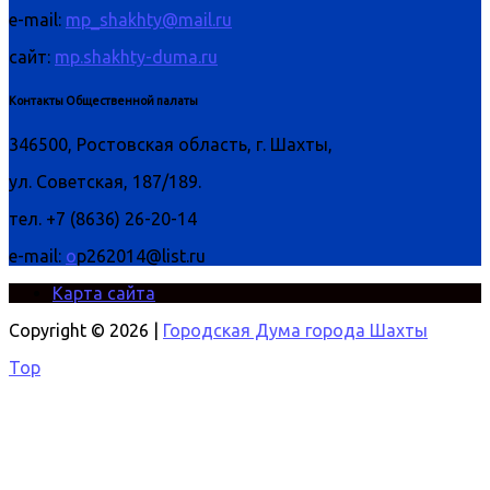
e-mail:
mp_shakhty@mail.ru
сайт:
mp.shakhty-duma.ru
Контакты Общественной палаты
346500, Ростовская область, г. Шахты,
ул. Советская, 187/189.
тел. +7 (8636) 26-20-14
e-mail:
o
p262014@list.ru
Карта сайта
Copyright © 2026 |
Городская Дума города Шахты
Top