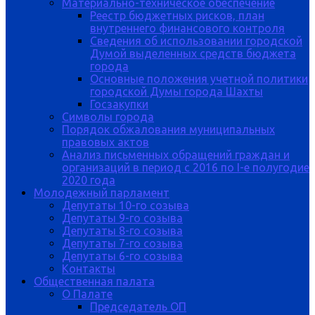
Материально-техническое обеспечение
Реестр бюджетных рисков, план
внутреннего финансового контроля
Сведения об использовании городской
Думой выделенных средств бюджета
города
Основные положения учетной политики
городской Думы города Шахты
Госзакупки
Символы города
Порядок обжалования муниципальных
правовых актов
Анализ письменных обращений граждан и
организаций в период с 2016 по I-е полугодие
2020 года
Молодежный парламент
Депутаты 10-го созыва
Депутаты 9-го созыва
Депутаты 8-го созыва
Депутаты 7-го созыва
Депутаты 6-го созыва
Контакты
Общественная палата
О Палате
Председатель ОП