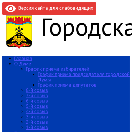
Версия сайта для слабовидящих
Главная
О Думе
График приема избирателей
График приема председателя городской
Думы
График приема депутатов
8-й созыв
7-й созыв
6-й созыв
5-й созыв
4-й созыв
3-й созыв
2-й созыв
1-й созыв