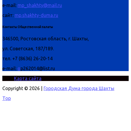
e-mail:
mp_shakhty@mail.ru
сайт:
mp.shakhty-duma.ru
Контакты Общественной палаты
346500, Ростовская область, г. Шахты,
ул. Советская, 187/189.
тел. +7 (8636) 26-20-14
e-mail:
o
p262014@list.ru
Карта сайта
Copyright © 2026 |
Городская Дума города Шахты
Top