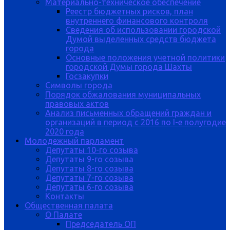
Материально-техническое обеспечение
Реестр бюджетных рисков, план
внутреннего финансового контроля
Сведения об использовании городской
Думой выделенных средств бюджета
города
Основные положения учетной политики
городской Думы города Шахты
Госзакупки
Символы города
Порядок обжалования муниципальных
правовых актов
Анализ письменных обращений граждан и
организаций в период с 2016 по I-е полугодие
2020 года
Молодежный парламент
Депутаты 10-го созыва
Депутаты 9-го созыва
Депутаты 8-го созыва
Депутаты 7-го созыва
Депутаты 6-го созыва
Контакты
Общественная палата
О Палате
Председатель ОП