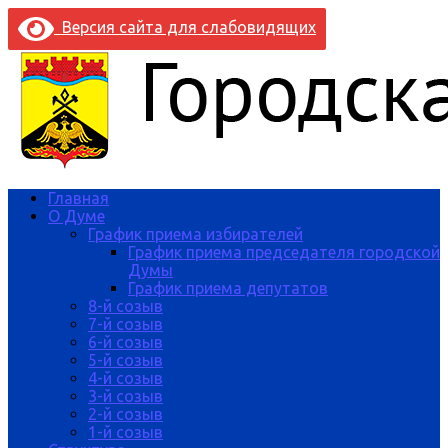
Версия сайта для слабовидящих
Главная
О Думе
График приема избирателей
График приема председателя городской
Думы
График приема депутатов
8-й созыв
7-й созыв
6-й созыв
5-й созыв
4-й созыв
3-й созыв
2-й созыв
1-й созыв