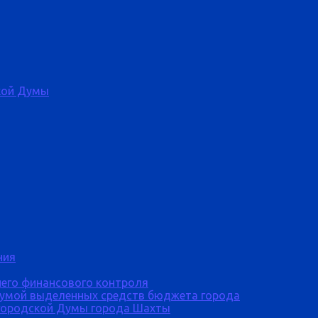
кой Думы
ния
него финансового контроля
Думой выделенных средств бюджета города
городской Думы города Шахты