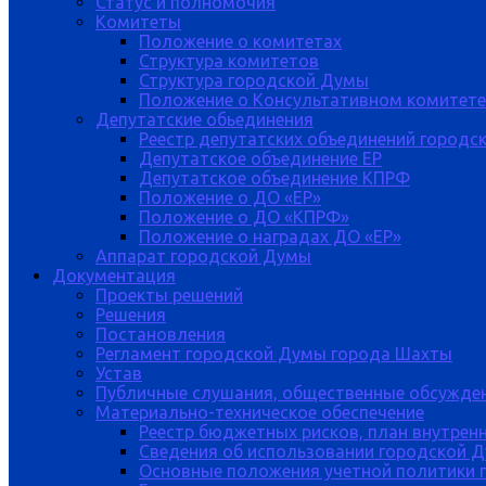
Статус и полномочия
Комитеты
Положение о комитетах
Структура комитетов
Структура городской Думы
Положение о Консультативном комитете
Депутатские обьединения
Реестр депутатских объединений городс
Депутатское объединение ЕР
Депутатское объединение КПРФ
Положение о ДО «ЕР»
Положение о ДО «КПРФ»
Положение о наградах ДО «ЕР»
Аппарат городской Думы
Документация
Проекты решений
Решения
Постановления
Регламент городской Думы города Шахты
Устав
Публичные слушания, общественные обсужде
Материально-техническое обеспечение
Реестр бюджетных рисков, план внутрен
Сведения об использовании городской 
Основные положения учетной политики 