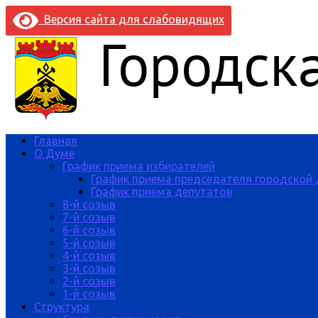
Версия сайта для слабовидящих
Главная
О Думе
График приема избирателей
График приема председателя городской
График приема депутатов
8-й созыв
7-й созыв
6-й созыв
5-й созыв
4-й созыв
3-й созыв
2-й созыв
1-й созыв
Структура