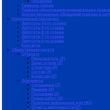
Госзакупки
Символы города
Порядок обжалования муниципальных правов
Анализ письменных обращений граждан и орган
Молодежный парламент
Депутаты 10-го созыва
Депутаты 9-го созыва
Депутаты 8-го созыва
Депутаты 7-го созыва
Депутаты 6-го созыва
Контакты
Общественная палата
О Палате
Председатель ОП
Заместители ОП
Структура ОП
Состав ОП
Комиссии ОП
Документы
Соглашения ОП
Решения ОП
Положение ОП
Планы работ ОП
Полезная информация для НКО
Отчет о деятельности ОП