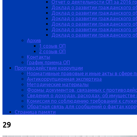
Отчет о деятельности ОП за 2016 г
Доклад о развитии гражданского о
Доклад о развитии гражданского об
Доклад о развитии гражданского о
Доклад о развитии гражданского о
Доклад о развитии гражданского о
Доклад о развитии гражданского об
Архив
1 созыв ОП
2 созыв ОП
Контакты
График приема ОП
Противодействие коррупции
Нормативные правовые и иные акты в сфере 
Антикоррупционная экспертиза
Методические материалы
Формы документов, связанных с противодейс
Сведения о доходах, расходах, об имуществе
Комиссия по соблюдению требований к служе
Обратная связь для сообщений о фактах кор
Страница памяти
29