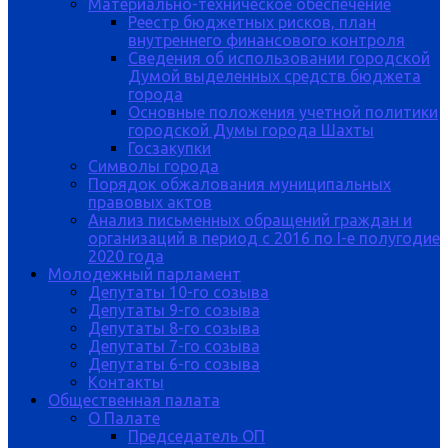
Материально-техническое обеспечение
Реестр бюджетных рисков, план
внутреннего финансового контроля
Сведения об использовании городской
Думой выделенных средств бюджета
города
Основные положения учетной политики
городской Думы города Шахты
Госзакупки
Символы города
Порядок обжалования муниципальных
правовых актов
Анализ письменных обращений граждан и
организаций в период с 2016 по I-е полугодие
2020 года
Молодежный парламент
Депутаты 10-го созыва
Депутаты 9-го созыва
Депутаты 8-го созыва
Депутаты 7-го созыва
Депутаты 6-го созыва
Контакты
Общественная палата
О Палате
Председатель ОП