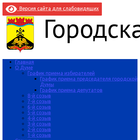
Версия сайта для слабовидящих
Главная
О Думе
График приема избирателей
График приема председателя городской
Думы
График приема депутатов
8-й созыв
7-й созыв
6-й созыв
5-й созыв
4-й созыв
3-й созыв
2-й созыв
1-й созыв