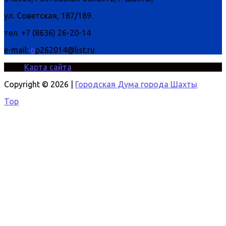
ул. Советская, 187/189.
тел. +7 (8636) 26-20-14
e-mail:
o
p262014@list.ru
Карта сайта
Copyright © 2026 |
Городская Дума города Шахты
Top