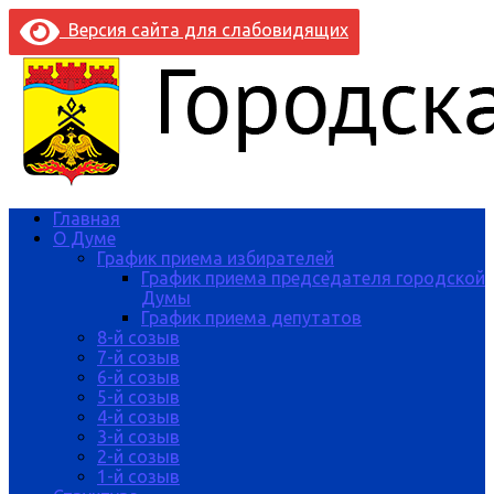
Версия сайта для слабовидящих
Главная
О Думе
График приема избирателей
График приема председателя городской
Думы
График приема депутатов
8-й созыв
7-й созыв
6-й созыв
5-й созыв
4-й созыв
3-й созыв
2-й созыв
1-й созыв