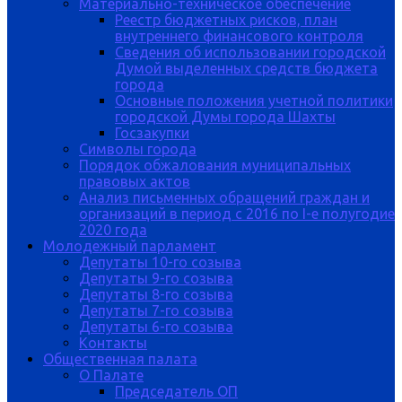
Материально-техническое обеспечение
Реестр бюджетных рисков, план
внутреннего финансового контроля
Сведения об использовании городской
Думой выделенных средств бюджета
города
Основные положения учетной политики
городской Думы города Шахты
Госзакупки
Символы города
Порядок обжалования муниципальных
правовых актов
Анализ письменных обращений граждан и
организаций в период с 2016 по I-е полугодие
2020 года
Молодежный парламент
Депутаты 10-го созыва
Депутаты 9-го созыва
Депутаты 8-го созыва
Депутаты 7-го созыва
Депутаты 6-го созыва
Контакты
Общественная палата
О Палате
Председатель ОП