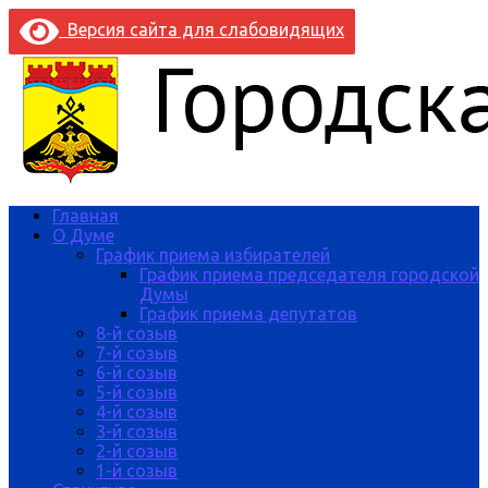
Версия сайта для слабовидящих
Главная
О Думе
График приема избирателей
График приема председателя городской
Думы
График приема депутатов
8-й созыв
7-й созыв
6-й созыв
5-й созыв
4-й созыв
3-й созыв
2-й созыв
1-й созыв