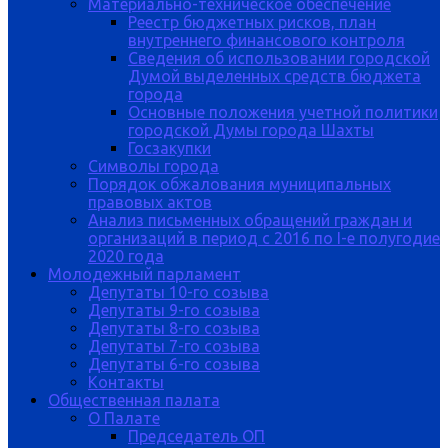
Материально-техническое обеспечение
Реестр бюджетных рисков, план
внутреннего финансового контроля
Сведения об использовании городской
Думой выделенных средств бюджета
города
Основные положения учетной политики
городской Думы города Шахты
Госзакупки
Символы города
Порядок обжалования муниципальных
правовых актов
Анализ письменных обращений граждан и
организаций в период с 2016 по I-е полугодие
2020 года
Молодежный парламент
Депутаты 10-го созыва
Депутаты 9-го созыва
Депутаты 8-го созыва
Депутаты 7-го созыва
Депутаты 6-го созыва
Контакты
Общественная палата
О Палате
Председатель ОП