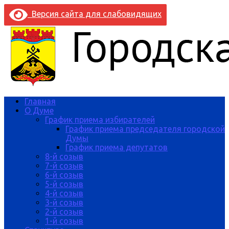
Версия сайта для слабовидящих
Главная
О Думе
График приема избирателей
График приема председателя городской
Думы
График приема депутатов
8-й созыв
7-й созыв
6-й созыв
5-й созыв
4-й созыв
3-й созыв
2-й созыв
1-й созыв