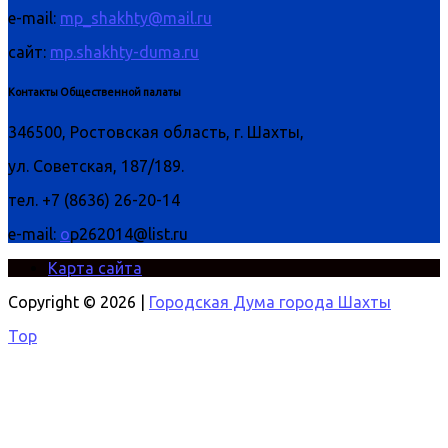
e-mail:
mp_shakhty@mail.ru
сайт:
mp.shakhty-duma.ru
Контакты Общественной палаты
346500, Ростовская область, г. Шахты,
ул. Советская, 187/189.
тел. +7 (8636) 26-20-14
e-mail:
o
p262014@list.ru
Карта сайта
Copyright © 2026 |
Городская Дума города Шахты
Top