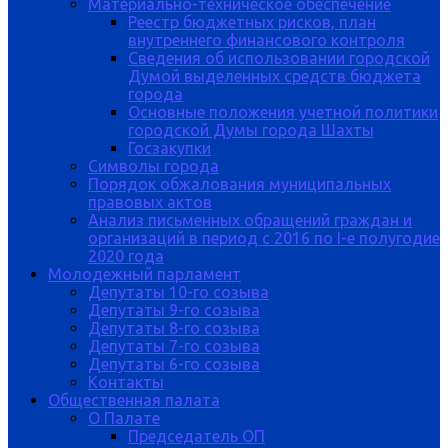
Материально-техническое обеспечение
Реестр бюджетных рисков, план
внутреннего финансового контроля
Сведения об использовании городской
Думой выделенных средств бюджета
города
Основные положения учетной политики
городской Думы города Шахты
Госзакупки
Символы города
Порядок обжалования муниципальных
правовых актов
Анализ письменных обращений граждан и
организаций в период с 2016 по I-е полугодие
2020 года
Молодежный парламент
Депутаты 10-го созыва
Депутаты 9-го созыва
Депутаты 8-го созыва
Депутаты 7-го созыва
Депутаты 6-го созыва
Контакты
Общественная палата
О Палате
Председатель ОП