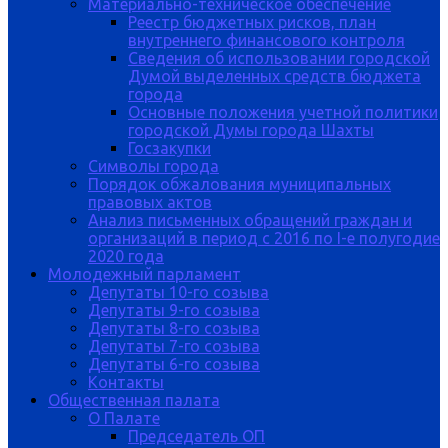
Материально-техническое обеспечение
Реестр бюджетных рисков, план
внутреннего финансового контроля
Сведения об использовании городской
Думой выделенных средств бюджета
города
Основные положения учетной политики
городской Думы города Шахты
Госзакупки
Символы города
Порядок обжалования муниципальных
правовых актов
Анализ письменных обращений граждан и
организаций в период с 2016 по I-е полугодие
2020 года
Молодежный парламент
Депутаты 10-го созыва
Депутаты 9-го созыва
Депутаты 8-го созыва
Депутаты 7-го созыва
Депутаты 6-го созыва
Контакты
Общественная палата
О Палате
Председатель ОП