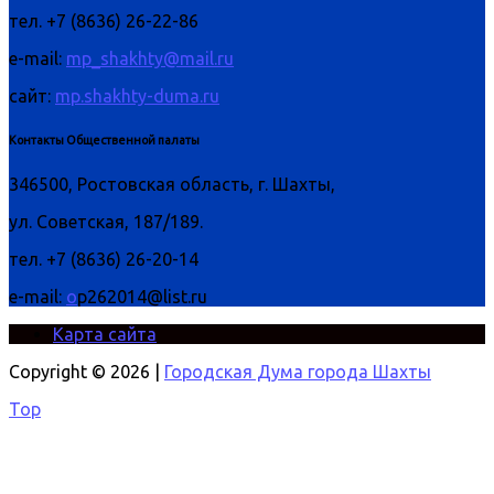
тел. +7 (8636) 26-22-86
e-mail:
mp_shakhty@mail.ru
сайт:
mp.shakhty-duma.ru
Контакты Общественной палаты
346500, Ростовская область, г. Шахты,
ул. Советская, 187/189.
тел. +7 (8636) 26-20-14
e-mail:
o
p262014@list.ru
Карта сайта
Copyright © 2026 |
Городская Дума города Шахты
Top