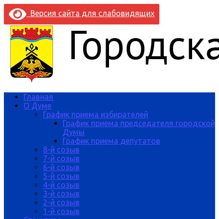
Версия сайта для слабовидящих
Главная
О Думе
График приема избирателей
График приема председателя городской
Думы
График приема депутатов
8-й созыв
7-й созыв
6-й созыв
5-й созыв
4-й созыв
3-й созыв
2-й созыв
1-й созыв