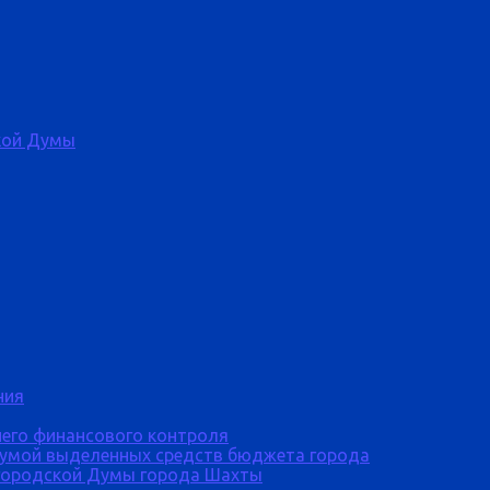
кой Думы
ния
него финансового контроля
Думой выделенных средств бюджета города
городской Думы города Шахты