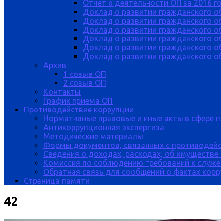
Отчет о деятельности ОП за 2016 г
Доклад о развитии гражданского о
Доклад о развитии гражданского об
Доклад о развитии гражданского о
Доклад о развитии гражданского о
Доклад о развитии гражданского о
Доклад о развитии гражданского об
Архив
1 созыв ОП
2 созыв ОП
Контакты
График приема ОП
Противодействие коррупции
Нормативные правовые и иные акты в сфере 
Антикоррупционная экспертиза
Методические материалы
Формы документов, связанных с противодейс
Сведения о доходах, расходах, об имуществе
Комиссия по соблюдению требований к служе
Обратная связь для сообщений о фактах кор
Страница памяти
42