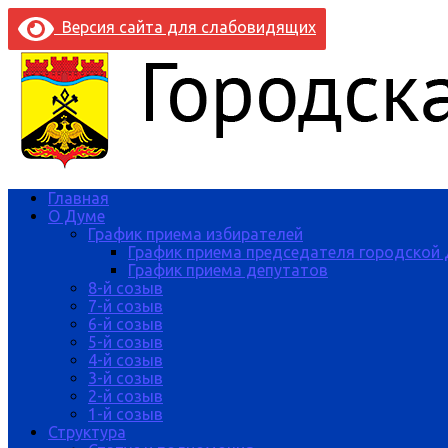
Версия сайта для слабовидящих
Главная
О Думе
График приема избирателей
График приема председателя городской
График приема депутатов
8-й созыв
7-й созыв
6-й созыв
5-й созыв
4-й созыв
3-й созыв
2-й созыв
1-й созыв
Структура