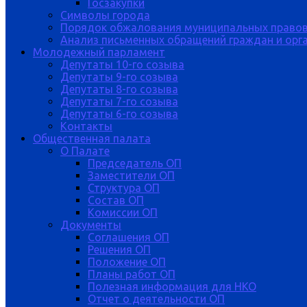
Госзакупки
Символы города
Порядок обжалования муниципальных правов
Анализ письменных обращений граждан и орган
Молодежный парламент
Депутаты 10-го созыва
Депутаты 9-го созыва
Депутаты 8-го созыва
Депутаты 7-го созыва
Депутаты 6-го созыва
Контакты
Общественная палата
О Палате
Председатель ОП
Заместители ОП
Структура ОП
Состав ОП
Комиссии ОП
Документы
Соглашения ОП
Решения ОП
Положение ОП
Планы работ ОП
Полезная информация для НКО
Отчет о деятельности ОП