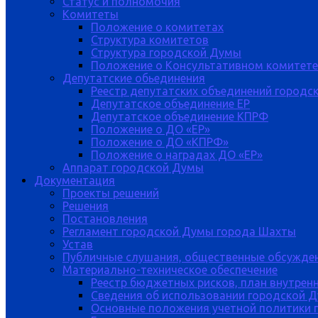
Статус и полномочия
Комитеты
Положение о комитетах
Структура комитетов
Структура городской Думы
Положение о Консультативном комитете
Депутатские обьединения
Реестр депутатских объединений городс
Депутатское объединение ЕР
Депутатское объединение КПРФ
Положение о ДО «ЕР»
Положение о ДО «КПРФ»
Положение о наградах ДО «ЕР»
Аппарат городской Думы
Документация
Проекты решений
Решения
Постановления
Регламент городской Думы города Шахты
Устав
Публичные слушания, общественные обсужде
Материально-техническое обеспечение
Реестр бюджетных рисков, план внутрен
Сведения об использовании городской 
Основные положения учетной политики 