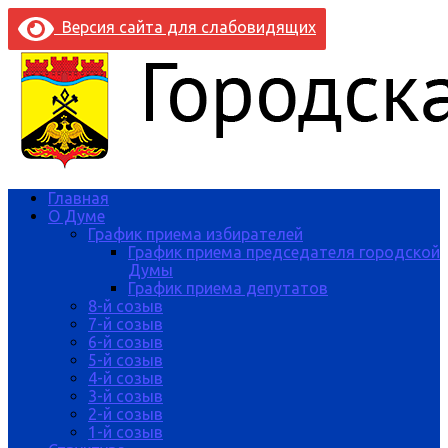
Версия сайта для слабовидящих
Главная
О Думе
График приема избирателей
График приема председателя городской
Думы
График приема депутатов
8-й созыв
7-й созыв
6-й созыв
5-й созыв
4-й созыв
3-й созыв
2-й созыв
1-й созыв