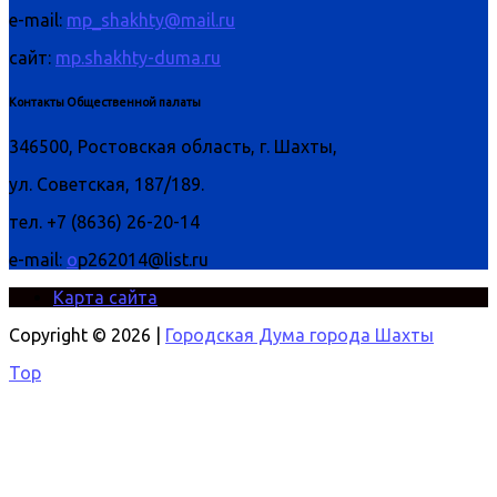
e-mail:
mp_shakhty@mail.ru
сайт:
mp.shakhty-duma.ru
Контакты Общественной палаты
346500, Ростовская область, г. Шахты,
ул. Советская, 187/189.
тел. +7 (8636) 26-20-14
e-mail:
o
p262014@list.ru
Карта сайта
Copyright © 2026 |
Городская Дума города Шахты
Top