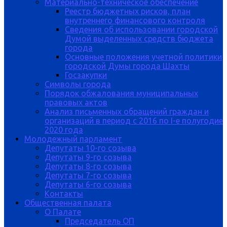
Материально-техническое обеспечение
Реестр бюджетных рисков, план
внутреннего финансового контроля
Сведения об использовании городской
Думой выделенных средств бюджета
города
Основные положения учетной политики
городской Думы города Шахты
Госзакупки
Символы города
Порядок обжалования муниципальных
правовых актов
Анализ письменных обращений граждан и
организаций в период с 2016 по I-е полугодие
2020 года
Молодежный парламент
Депутаты 10-го созыва
Депутаты 9-го созыва
Депутаты 8-го созыва
Депутаты 7-го созыва
Депутаты 6-го созыва
Контакты
Общественная палата
О Палате
Председатель ОП