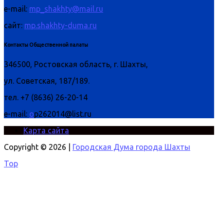
e-mail:
mp_shakhty@mail.ru
сайт:
mp.shakhty-duma.ru
Контакты Общественной палаты
346500, Ростовская область, г. Шахты,
ул. Советская, 187/189.
тел. +7 (8636) 26-20-14
e-mail:
o
p262014@list.ru
Карта сайта
Copyright © 2026 |
Городская Дума города Шахты
Top