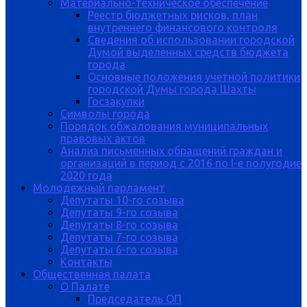
Материально-техническое обеспечение
Реестр бюджетных рисков, план
внутреннего финансового контроля
Сведения об использовании городской
Думой выделенных средств бюджета
города
Основные положения учетной политики
городской Думы города Шахты
Госзакупки
Символы города
Порядок обжалования муниципальных
правовых актов
Анализ письменных обращений граждан и
организаций в период с 2016 по I-е полугодие
2020 года
Молодежный парламент
Депутаты 10-го созыва
Депутаты 9-го созыва
Депутаты 8-го созыва
Депутаты 7-го созыва
Депутаты 6-го созыва
Контакты
Общественная палата
О Палате
Председатель ОП