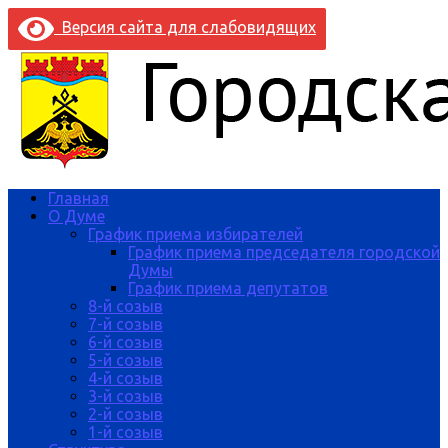
Версия сайта для слабовидящих
Главная
О Думе
График приема избирателей
График приема председателя городской
Думы
График приема депутатов
8-й созыв
7-й созыв
6-й созыв
5-й созыв
4-й созыв
3-й созыв
2-й созыв
1-й созыв