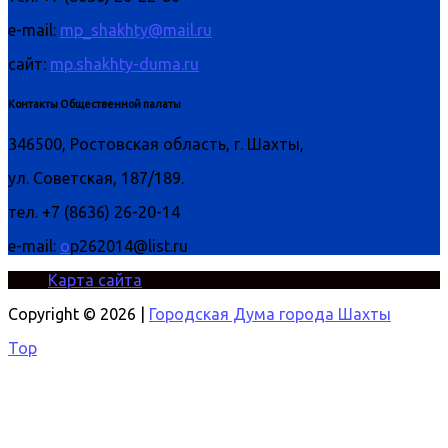
e-mail:
mp_shakhty@mail.ru
сайт:
mp.shakhty-duma.ru
Контакты Общественной палаты
346500, Ростовская область, г. Шахты,
ул. Советская, 187/189.
тел. +7 (8636) 26-20-14
e-mail:
o
p262014@list.ru
Карта сайта
Copyright © 2026 |
Городская Дума города Шахты
Top