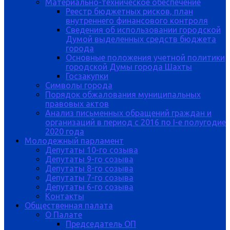
Материально-техническое обеспечение
Реестр бюджетных рисков, план
внутреннего финансового контроля
Сведения об использовании городской
Думой выделенных средств бюджета
города
Основные положения учетной политики
городской Думы города Шахты
Госзакупки
Символы города
Порядок обжалования муниципальных
правовых актов
Анализ письменных обращений граждан и
организаций в период с 2016 по I-е полугодие
2020 года
Молодежный парламент
Депутаты 10-го созыва
Депутаты 9-го созыва
Депутаты 8-го созыва
Депутаты 7-го созыва
Депутаты 6-го созыва
Контакты
Общественная палата
О Палате
Председатель ОП