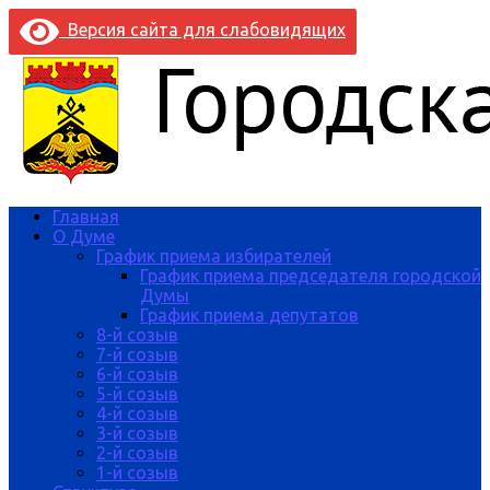
Версия сайта для слабовидящих
Главная
О Думе
График приема избирателей
График приема председателя городской
Думы
График приема депутатов
8-й созыв
7-й созыв
6-й созыв
5-й созыв
4-й созыв
3-й созыв
2-й созыв
1-й созыв