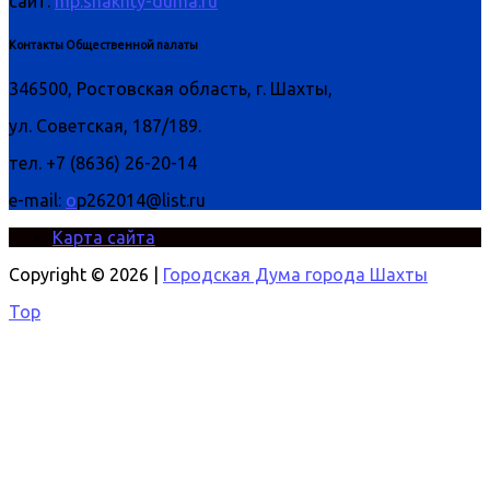
сайт:
mp.shakhty-duma.ru
Контакты Общественной палаты
346500, Ростовская область, г. Шахты,
ул. Советская, 187/189.
тел. +7 (8636) 26-20-14
e-mail:
o
p262014@list.ru
Карта сайта
Copyright © 2026 |
Городская Дума города Шахты
Top