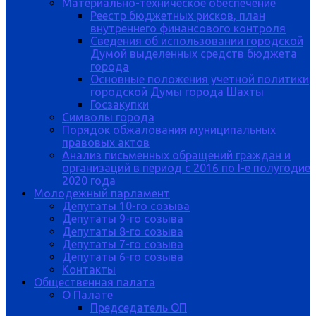
Материально-техническое обеспечение
Реестр бюджетных рисков, план
внутреннего финансового контроля
Сведения об использовании городской
Думой выделенных средств бюджета
города
Основные положения учетной политики
городской Думы города Шахты
Госзакупки
Символы города
Порядок обжалования муниципальных
правовых актов
Анализ письменных обращений граждан и
организаций в период с 2016 по I-е полугодие
2020 года
Молодежный парламент
Депутаты 10-го созыва
Депутаты 9-го созыва
Депутаты 8-го созыва
Депутаты 7-го созыва
Депутаты 6-го созыва
Контакты
Общественная палата
О Палате
Председатель ОП