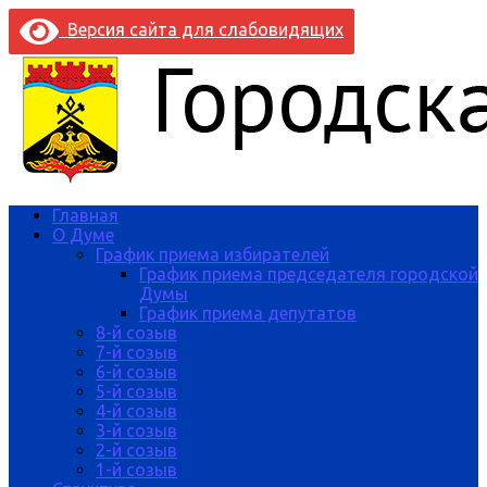
Версия сайта для слабовидящих
Главная
О Думе
График приема избирателей
График приема председателя городской
Думы
График приема депутатов
8-й созыв
7-й созыв
6-й созыв
5-й созыв
4-й созыв
3-й созыв
2-й созыв
1-й созыв