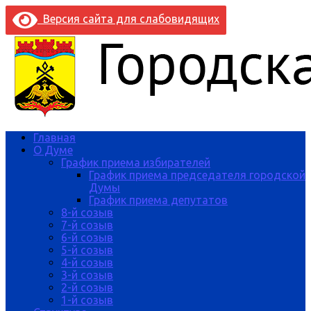
Версия сайта для слабовидящих
Главная
О Думе
График приема избирателей
График приема председателя городской
Думы
График приема депутатов
8-й созыв
7-й созыв
6-й созыв
5-й созыв
4-й созыв
3-й созыв
2-й созыв
1-й созыв