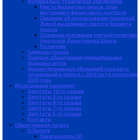
Материально-техническое обеспечение
Реестр бюджетных рисков, план
внутреннего финансового контроля
Сведения об использовании городской
Думой выделенных средств бюджета
города
Основные положения учетной политики
городской Думы города Шахты
Госзакупки
Символы города
Порядок обжалования муниципальных
правовых актов
Анализ письменных обращений граждан и
организаций в период с 2016 по I-е полугодие
2020 года
Молодежный парламент
Депутаты 10-го созыва
Депутаты 9-го созыва
Депутаты 8-го созыва
Депутаты 7-го созыва
Депутаты 6-го созыва
Контакты
Общественная палата
О Палате
Председатель ОП